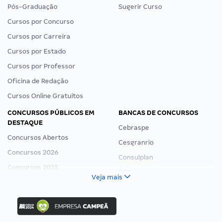
Pós-Graduação
Sugerir Curso
Cursos por Concurso
Cursos por Carreira
Cursos por Estado
Cursos por Professor
Oficina de Redação
Cursos Online Gratuitos
CONCURSOS PÚBLICOS EM
BANCAS DE CONCURSOS
DESTAQUE
Cebraspe
Concursos Abertos
Cesgranrio
Concursos 2026
Consulplan
Concursos 2025
FCC
Veja mais
Concurso Nacional Unificado
FGV
Concurso Ibama
Idecan
Concurso MPU
Selecon