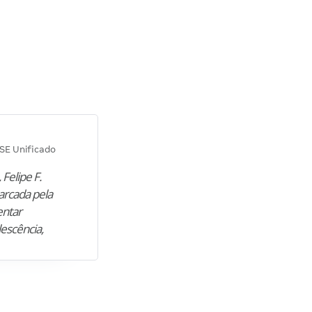
Diana M.
SE Unificado
Concurso SEPLAG CE
 Felipe F.
“Natural de Juazeiro do Norte (CE),
arcada pela
M. encontrou nos estudos o cami
entar
para construir uma nova fase da vi
lescência,
profissional. Após…”