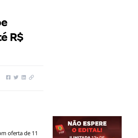
be
té R$
om oferta de 11