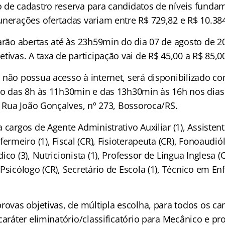
 de cadastro reserva para candidatos de níveis funda
unerações ofertadas variam entre R$ 729,82 e R$ 10.384
tarão abertas até às 23h59min do dia 07 de agosto de 2
tivas. A taxa de participação vai de R$ 45,00 a R$ 85,0
 não possua acesso à internet, será disponibilizado c
io das 8h às 11h30min e das 13h30min às 16h nos dias 
à Rua João Gonçalves, nº 273, Bossoroca/RS.
 cargos de Agente Administrativo Auxiliar (1), Assistente
fermeiro (1), Fiscal (CR), Fisioterapeuta (CR), Fonoaudió
ico (3), Nutricionista (1), Professor de Língua Inglesa (
Psicólogo (CR), Secretário de Escola (1), Técnico em E
rovas objetivas, de múltipla escolha, para todos os ca
caráter eliminatório/classificatório para Mecânico e pro