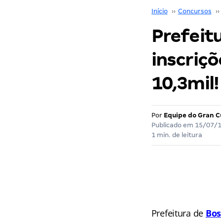
Início
››
Concursos
››
Prefeit
inscriçõ
10,3mil!
Por
Equipe do Gran C
Publicado em
15/07/
1 min. de leitura
Prefeitura de
Bos