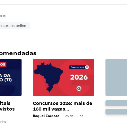
bre:
n cursos online
ecomendadas
itais
Concursos 2026: mais de
vistos
160 mil vagas…
Raquel Cardoso
•
25 de Julho
unho