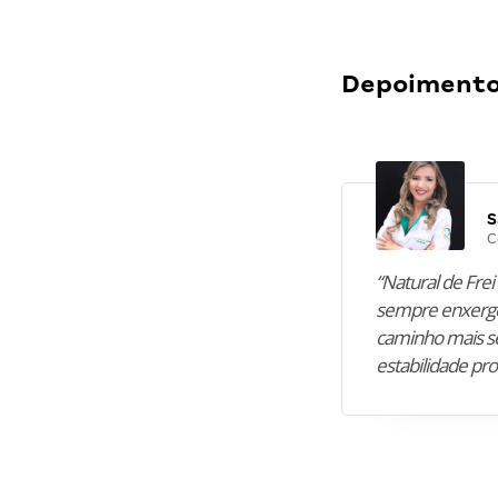
Depoimentos
S
C
“Natural de Frei 
sempre enxergo
caminho mais se
estabilidade pro