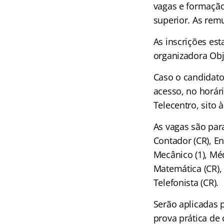
vagas e formação
superior. As rem
As inscrições es
organizadora Obje
Caso o candidato
acesso, no horár
Telecentro, sito 
As vagas são para
Contador (CR), En
Mecânico (1), Méd
Matemática (CR), 
Telefonista (CR).
Serão aplicadas p
prova prática de 