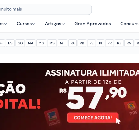
os
Cursos
Artigos
Gran Aprovados
Concurse
DF
ES
GO
MA
MG
MS
MT
PA
PB
PE
PI
PR
RJ
RN
R