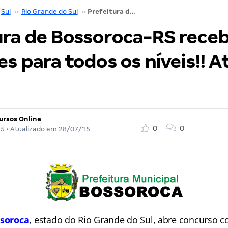
Sul
››
Rio Grande do Sul
››
Prefeitura de Bossoroca-RS recebe inscrições para todos os níveis!! Até R$ 10,3mil!
ura de Bossoroca-RS rece
es para todos os níveis!! A
ursos Online
0
0
15
• Atualizado em
28/07/15
soroca
, estado do Rio Grande do Sul, abre concurso c