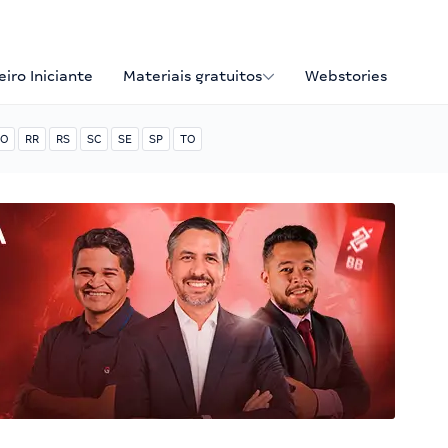
iro Iniciante
Materiais gratuitos
Webstories
O
RR
RS
SC
SE
SP
TO