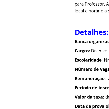
para Professor. 
local e horário a
Detalhes:
Banca organizad
Cargos:
Diversos
Escolaridade
: N
Número de vaga
Remuneração
: 
Período de insc
Valor da taxa:
de
Data da prova o