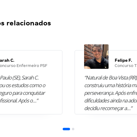
 relacionados
arah C.
Felipe F.
oncurso Enfermeiro PSF
Concurso T
Paulo (SE), Sarah C.
“Natural de Boa Vista (RR),
u os estudos como o
construiu uma história m
guro para conquistar
perseverança. Após enfr
fissional. Após o…”
dificuldades ainda na ado
decidiu recomeçar a…”