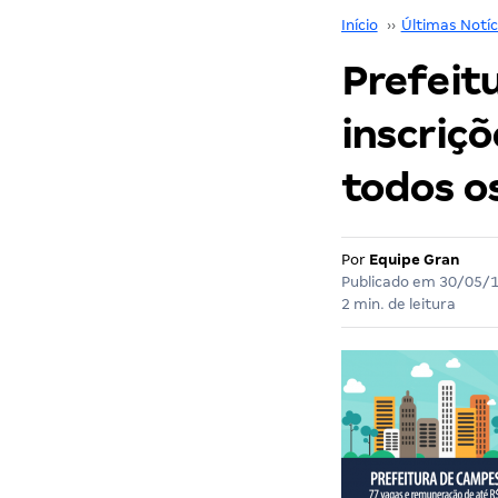
Início
››
Últimas Notíc
Prefeit
inscriç
todos os
Por
Equipe Gran
Publicado em
30/05/
2 min. de leitura