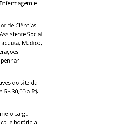
m Enfermagem e
or de Ciências,
Assistente Social,
erapeuta, Médico,
nerações
empenhar
ravés do site da
e R$ 30,00 a R$
rme o cargo
cal e horário a