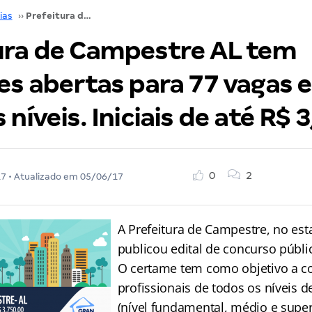
ias
››
Prefeitura de Campestre AL tem inscrições abertas para 77 vagas em todos os níveis. Iniciais de até R$ 3,7 mil
ura de Campestre AL tem
ões abertas para 77 vagas 
 níveis. Iniciais de até R$ 3
0
2
17
• Atualizado em
05/06/17
A Prefeitura de Campestre, no est
publicou edital de concurso públi
O certame tem como objetivo a c
profissionais de todos os níveis d
(nível fundamental, médio e supe