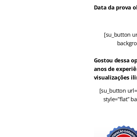
Data da prova o
[su_button ur
backgrou
Gostou dessa o
anos de experiê
visualizações i
[su_button url
style=”flat” 