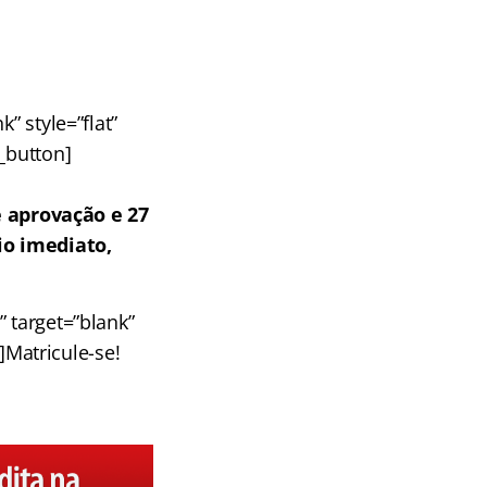
” style=”flat”
u_button]
 aprovação e 27
io imediato,
 target=”blank”
]Matricule-se!