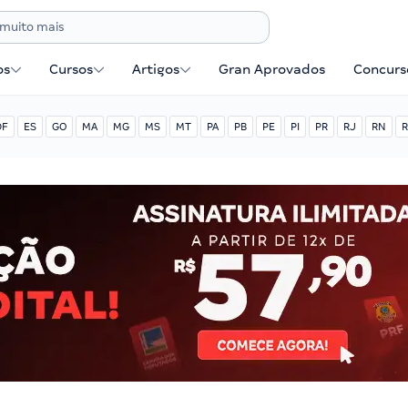
os
Cursos
Artigos
Gran Aprovados
Concurse
DF
ES
GO
MA
MG
MS
MT
PA
PB
PE
PI
PR
RJ
RN
R