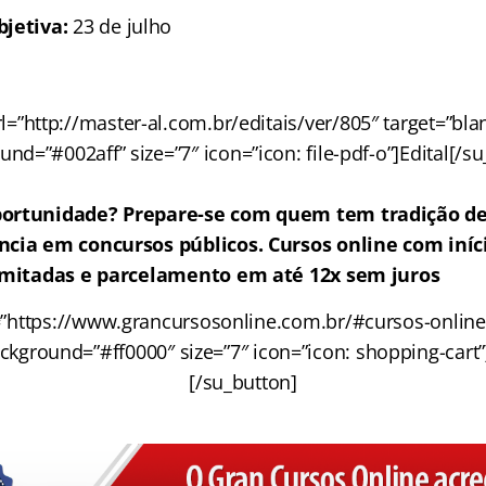
bjetiva:
23 de julho
l=”http://master-al.com.br/editais/ver/805″ target=”blank
nd=”#002aff” size=”7″ icon=”icon: file-pdf-o”]Edital[/s
portunidade? Prepare-se com quem tem tradição de
ncia em concursos públicos. Cursos online com iníc
limitadas e parcelamento em até 12x sem juros
=”https://www.grancursosonline.com.br/#cursos-online”
background=”#ff0000″ size=”7″ icon=”icon: shopping-cart”
[/su_button]