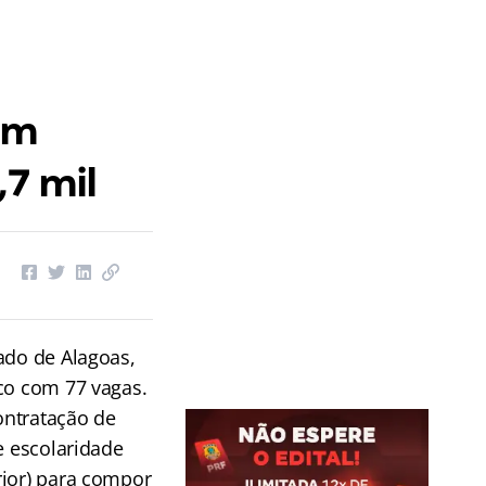
em
,7 mil
ado de Alagoas,
co com 77 vagas.
ontratação de
e escolaridade
rior) para compor