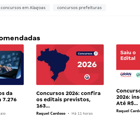
concursos em Alagoas
concursos prefeituras
ecomendadas
Concurs
os da
Concursos 2026: confira
2026: in
 7.276
os editais previstos,
Até R$…
163…
Raquel Card
Raquel Cardoso
aio
•
Há 11 horas