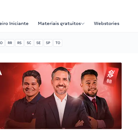
iro Iniciante
Materiais gratuitos
Webstories
O
RR
RS
SC
SE
SP
TO