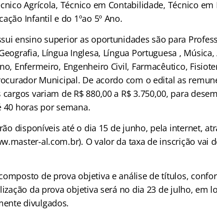
écnico Agrícola, Técnico em Contabilidade, Técnico e
ação Infantil e do 1ºao 5º Ano.
sui ensino superior as oportunidades são para Profess
Geografia, Língua Inglesa, Língua Portuguesa , Música, 
no, Enfermeiro, Engenheiro Civil, Farmacêutico, Fisiot
Procurador Municipal. De acordo com o edital as remu
s cargos variam de R$ 880,00 a R$ 3.750,00, para des
é 40 horas por semana.
arão disponíveis até o dia 15 de junho, pela internet, at
.master-al.com.br). O valor da taxa de inscrição vai d
composto de prova objetiva e análise de títulos, confo
lização da prova objetiva será no dia 23 de julho, em lo
ente divulgados.