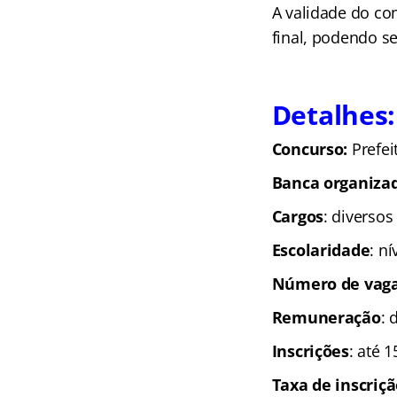
A validade do co
final, podendo se
Detalhes:
Concurso:
Prefei
Banca organiza
Cargos
: diverso
Escolaridade
: n
Número de vag
Remuneração
: 
Inscrições
: até 
Taxa de inscriç