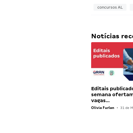
concursos AL
Notícias r
Editais publicad
semana ofertam
vagas…
Olivia Furlan
•
31 de M