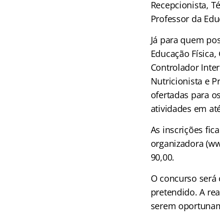
Recepcionista, T
Professor da Educ
Já para quem pos
Educação Física, 
Controlador Inter
Nutricionista e 
ofertadas para o
atividades em at
As inscrições fic
organizadora (www
90,00.
O concurso será 
pretendido. A rea
serem oportunam