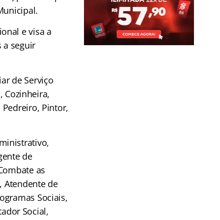
Municipal.
onal e visa a
 a seguir
ar de Serviço
, Cozinheira,
Pedreiro, Pintor,
inistrativo,
gente de
 Combate as
a, Atendente de
rogramas Sociais,
tador Social,