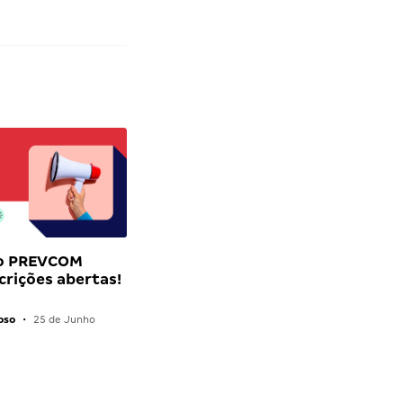
o PREVCOM
scrições abertas!
oso
•
25 de Junho