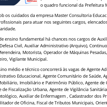
o quadro funcional da Prefeitura 
ob os cuidados da empresa Master Consultoria Educaci
ofissionais para atuar nos seguintes cargos, elencados
aridade.
de ensino fundamental há chances nos cargos de Auxili
Defesa Civil, Auxiliar Administrativo (Arquivo), Continuo
 Merendeira, Motorista, Operador de Máquinas Pesadas, 
iro, Vigilante Municipal.
no médio e técnico concorrerá às vagas de Agente Adm
istrativo Educacional, Agente Comunitário de Saúde, A
biliário, Imobiliário e Patrimônio Público, Agente de
 de Fiscalização Urbana, Agente de Vigilância Sanitári
tológico, Auxiliar de Enfermagem , Cadastrador dos P
ilitador de Oficina, Fiscal de Tributos Municipais, Orien