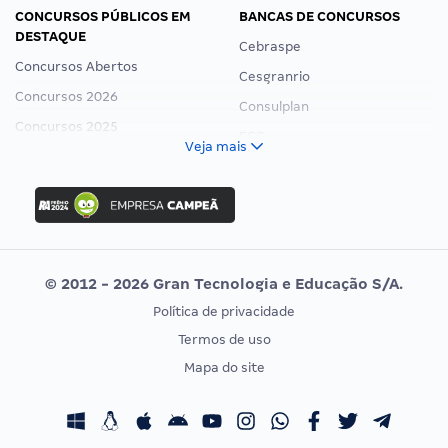
CONCURSOS PÚBLICOS EM
BANCAS DE CONCURSOS
DESTAQUE
Cebraspe
Concursos Abertos
Cesgranrio
Concursos 2026
Consulplan
Concursos 2025
FCC
Veja mais
Concurso Nacional Unificado
FGV
Concurso Ibama
Idecan
Concurso MPU
Selecon
Editais publicados
Uniase
© 2012 - 2026 Gran Tecnologia e Educação S/A.
Vunesp
Política de privacidade
CONCURSOS POR PROFISSÃO
EXAME DE ORDEM
Termos de uso
Concursos Administrativos
OAB
Mapa do site
Concursos Educação
Prova OAB
Concursos Fiscais
Calendário OAB
Concursos Jurídicos
Questões OAB