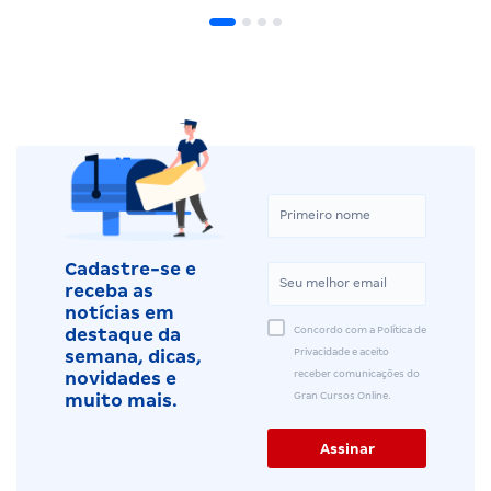
Cadastre-se e
receba as
notícias em
Concordo com a Política de
destaque da
Privacidade e aceito
semana, dicas,
receber comunicações do
novidades e
Gran Cursos Online.
muito mais.