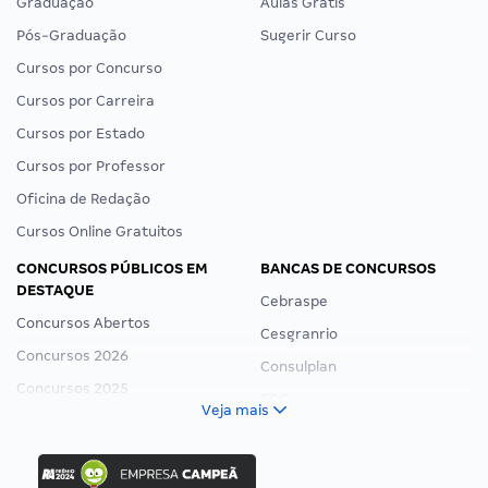
Graduação
Aulas Grátis
Pós-Graduação
Sugerir Curso
Cursos por Concurso
Cursos por Carreira
Cursos por Estado
Cursos por Professor
Oficina de Redação
Cursos Online Gratuitos
CONCURSOS PÚBLICOS EM
BANCAS DE CONCURSOS
DESTAQUE
Cebraspe
Concursos Abertos
Cesgranrio
Concursos 2026
Consulplan
Concursos 2025
FCC
Veja mais
Concurso Nacional Unificado
FGV
Concurso Ibama
Idecan
Concurso MPU