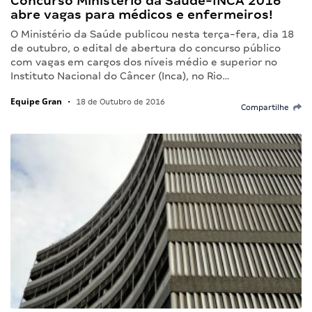
Concurso Ministério da Saúde-INCA 2016
abre vagas para médicos e enfermeiros!
O Ministério da Saúde publicou nesta terça-fera, dia 18
de outubro, o edital de abertura do concurso público
com vagas em cargos dos níveis médio e superior no
Instituto Nacional do Câncer (Inca), no Rio…
Equipe Gran
•
18 de Outubro de 2016
Compartilhe