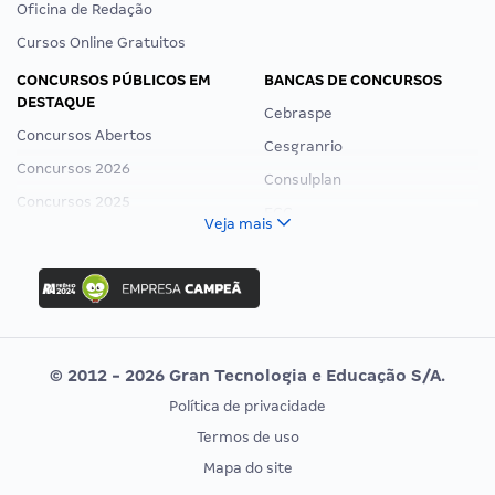
Oficina de Redação
Cursos Online Gratuitos
CONCURSOS PÚBLICOS EM
BANCAS DE CONCURSOS
DESTAQUE
Cebraspe
Concursos Abertos
Cesgranrio
Concursos 2026
Consulplan
Concursos 2025
FCC
Veja mais
Concurso Nacional Unificado
FGV
Concurso Ibama
Idecan
Concurso MPU
Selecon
Editais publicados
Uniase
© 2012 - 2026 Gran Tecnologia e Educação S/A.
Vunesp
Política de privacidade
CONCURSOS POR PROFISSÃO
EXAME DE ORDEM
Termos de uso
Concursos Administrativos
OAB
Mapa do site
Concursos Educação
Prova OAB