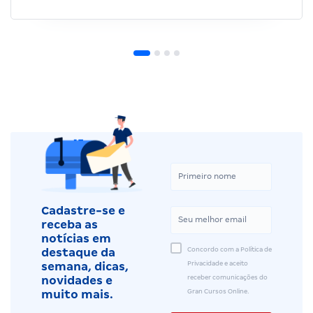
Cadastre-se e
receba as
notícias em
Concordo com a Política de
destaque da
Privacidade e aceito
semana, dicas,
receber comunicações do
novidades e
Gran Cursos Online.
muito mais.