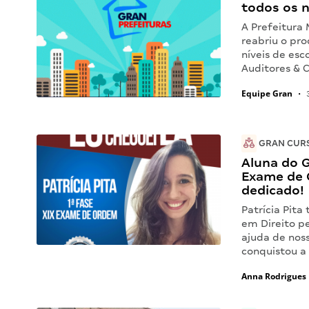
todos os n
A Prefeitura 
reabriu o pro
níveis de es
Auditores & 
Equipe Gran
•
3
GRAN CUR
Aluna do 
Exame de 
dedicado!
Patrícia Pita
em Direito p
ajuda de nos
conquistou a
Anna Rodrigues