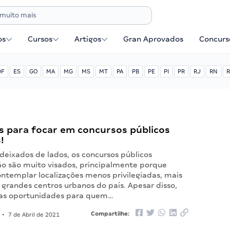
os
Cursos
Artigos
Gran Aprovados
Concurse
DF
ES
GO
MA
MG
MS
MT
PA
PB
PE
PI
PR
RJ
RN
R
s para focar em concursos públicos
!
deixados de lados, os concursos públicos
ão são muito visados, principalmente porque
templar localizações menos privilegiadas, mais
grandes centros urbanos do país. Apesar disso,
as oportunidades para quem…
Compartilhe:
•
7 de Abril de 2021