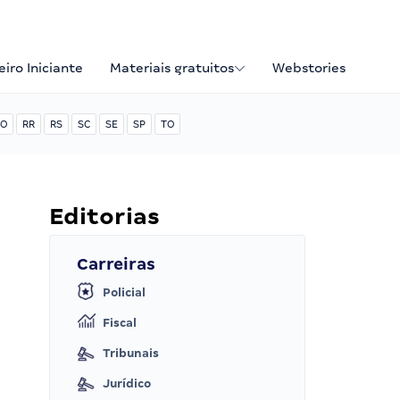
iro Iniciante
Materiais gratuitos
Webstories
O
RR
RS
SC
SE
SP
TO
Editorias
Carreiras
Policial
Fiscal
Tribunais
Jurídico