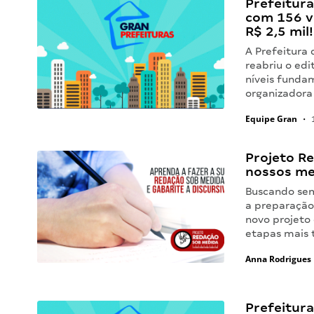
Prefeitur
com 156 va
R$ 2,5 mil!
A Prefeitura
reabriu o edi
níveis funda
organizadora 
Equipe Gran
•
1
Projeto R
nossos mes
Buscando sem
a preparação
novo projeto
etapas mais 
Anna Rodrigues
Prefeitur