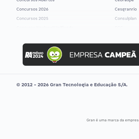
Concursos 2026
Cesgranrio
Concursos 2025
Consulplan
Concurso Nacional Unificado
FCC
Concurso Ibama
FGV
Concurso MPU
Idecan
Editais publicados
Selecon
Uniase
Vunesp
© 2012 - 2026 Gran Tecnologia e Educação S/A.
Gran é uma marca da empre