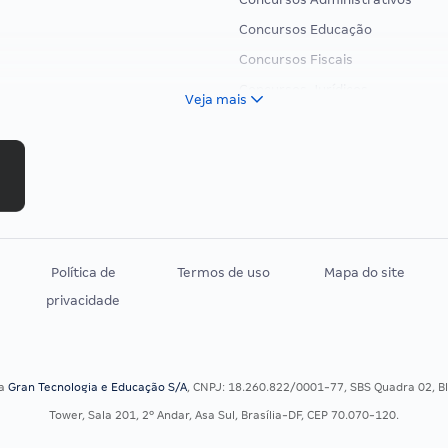
Concursos Educação
Concursos Fiscais
Concursos Jurídicos
Veja mais
Concursos Militares
Concursos Policiais
Concursos Saúde
Concursos Tribunais
Residência Multiprofissional
Política de
Termos de uso
Mapa do site
privacidade
sa
Gran Tecnologia e Educação S/A
, CNPJ: 18.260.822/0001-77, SBS Quadra 02, Blo
Tower, Sala 201, 2º Andar, Asa Sul, Brasília-DF, CEP 70.070-120.