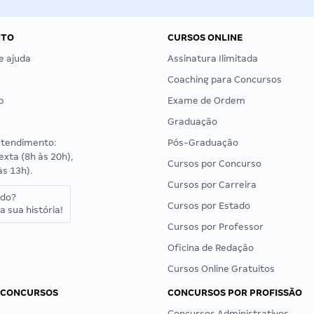
NTO
CURSOS ONLINE
e ajuda
Assinatura Ilimitada
Coaching para Concursos
p
Exame de Ordem
Graduação
atendimento:
Pós-Graduação
exta (8h às 20h),
Cursos por Concurso
às 13h).
Cursos por Carreira
ado?
Cursos por Estado
a sua história!
Cursos por Professor
Oficina de Redação
Cursos Online Gratuitos
 CONCURSOS
CONCURSOS POR PROFISSÃO
Concursos Administrativos