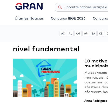
Últimas Notícias
Concurso IBGE 2026
Concurs
AC
AL
AM
AP
BA
CE
nível fundamental
10 motivo
municipais
Muitas vezes 
municipais n
costumam con
afastada dos 
oferecem bo
Anna Rodrigues