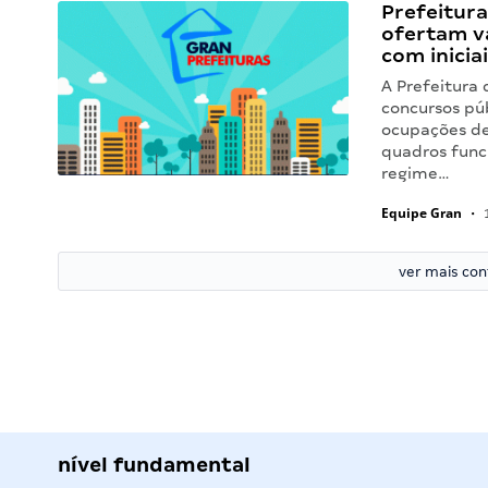
Prefeitura
ofertam va
com iniciai
A Prefeitura 
concursos pú
ocupações de
quadros funci
regime…
Equipe Gran
•
1
ver mais co
nível fundamental