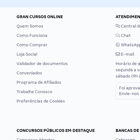
GRAN CURSOS ONLINE
ATENDIME
Quem Somos
Central d
Como Funciona
Chat
Como Comprar
WhatsAp
Loja Social
E-mail
Validador de documentos
Horário de 
segunda a s
Conveniados
sábado (9h 
Programa de Afiliados
Foi aprov
Trabalhe Conosco
Envie-nos 
Preferências de Cookies
CONCURSOS PÚBLICOS EM DESTAQUE
BANCAS DE
Concursos Abertos
Cebraspe