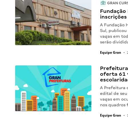
GRAN CUR
Fundação 
inscrições
A Fundação H
Sul, publicou
vagas em tod
serão dividi
Equipe Gran
•
2
Prefeitura
oferta 61 
escolaridad
A Prefeitura
edital de se
vagas em ocu
nos quadros 
Equipe Gran
•
1