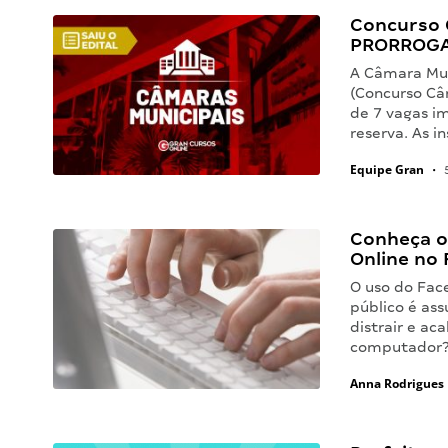
Concurso 
PRORROG
A Câmara Mun
(Concurso Câ
de 7 vagas i
reserva. As i
Equipe Gran
•
5
Conheça o
Online no
O uso do Fac
público é ass
distrair e a
computador?
Anna Rodrigues