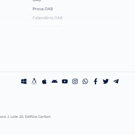
Prova OAB
Calendário OAB
Questões OAB
Recursos OAB
Exame de Ordem
co J, Lote 10, Edifício Carlton