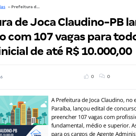
ias
››
Prefeitura de Joca Claudino-PB lança concurso com 107 vagas para todos os níveis e inicial de até R$ 10.000,00
ura de Joca Claudino-PB l
o com 107 vagas para tod
 inicial de até R$ 10.000,00
0
0
16
A Prefeitura de Joca Claudino, no
Paraíba, lançou edital de concurs
preencher 107 vagas com profissio
fundamental, médio e superior. A
para os cargos de Agente Administ