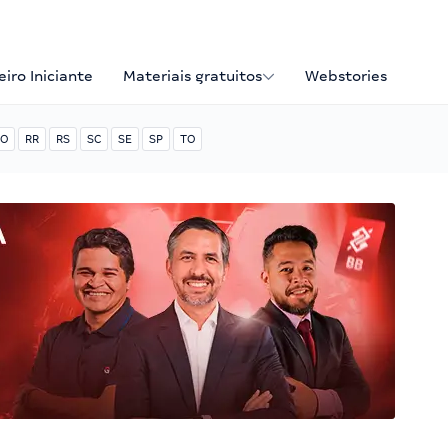
iro Iniciante
Materiais gratuitos
Webstories
O
RR
RS
SC
SE
SP
TO