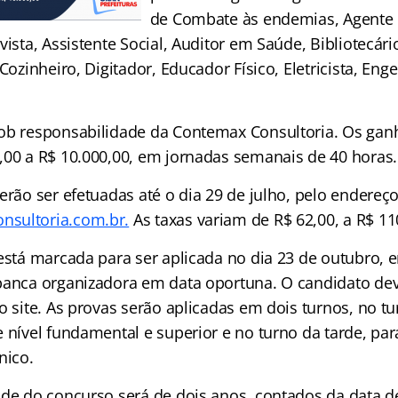
de Combate às endemias, Agente 
vista, Assistente Social, Auditor em Saúde, Bibliotecár
Cozinheiro, Digitador, Educador Físico, Eletricista, Enge
ob responsabilidade da Contemax Consultoria. Os gan
,00 a R$ 10.000,00, em jornadas semanais de 40 horas.
erão ser efetuadas até o dia 29 de julho, pelo endereço
sultoria.com.br.
As taxas variam de R$ 62,00, a R$ 11
 está marcada para ser aplicada no dia 23 de outubro, 
 banca organizadora em data oportuna. O candidato d
no site. As provas serão aplicadas em dois turnos, no 
 nível fundamental e superior e no turno da tarde, par
nico.
ade do concurso será de dois anos, contados da data 