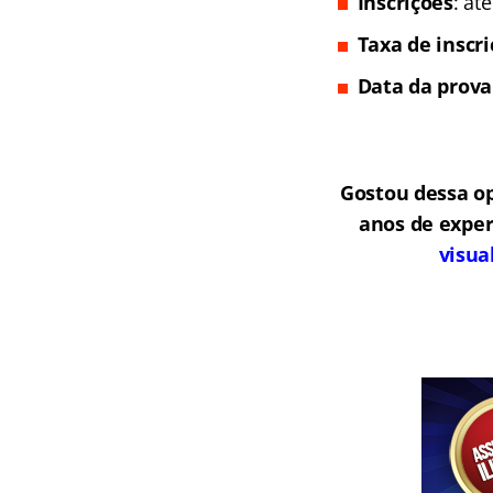
Inscrições
: at
Taxa de inscr
Data da prova
Gostou dessa o
anos de exper
visua