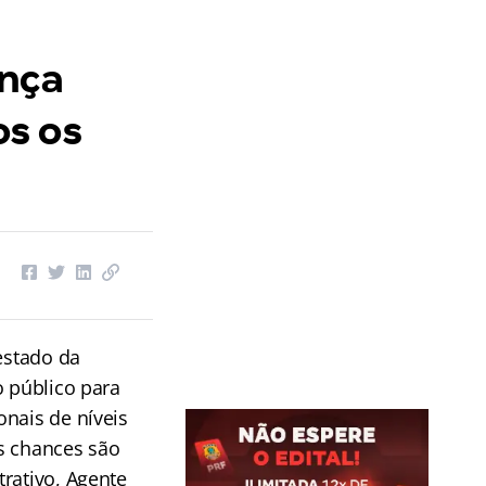
ança
os os
 estado da
o público para
nais de níveis
s chances são
rativo, Agente