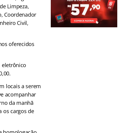
de Limpeza,
io, Coordenador
nheiro Civil,
hos oferecidos
 eletrônico
0,00.
em locais a serem
eve acompanhar
turno da manhã
a os cargos de
de homologação,