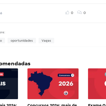
0
0
16
bre:
so
oportunidades
Vagas
ecomendadas
ais 2026:
Concursos 2026: mais de
Exame OA