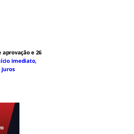
 aprovação e 26
ício imediato,
 juros