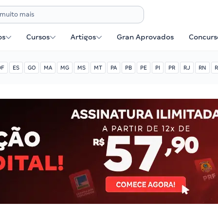
os
Cursos
Artigos
Gran Aprovados
Concurse
DF
ES
GO
MA
MG
MS
MT
PA
PB
PE
PI
PR
RJ
RN
R