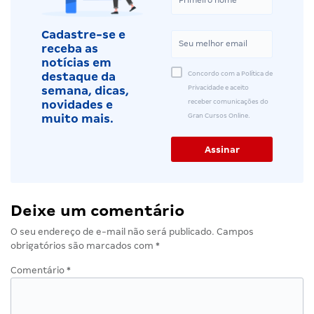
Cadastre-se e
receba as
notícias em
Concordo com a Política de
destaque da
Privacidade e aceito
semana, dicas,
receber comunicações do
novidades e
Gran Cursos Online.
muito mais.
Deixe um comentário
O seu endereço de e-mail não será publicado.
Campos
obrigatórios são marcados com
*
Comentário
*