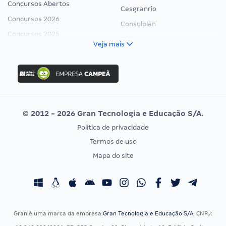
Concursos Abertos
Cesgranrio
Concursos 2026
Consulplan
Concursos 2025
FCC
Veja mais
Concurso Nacional Unificado
FGV
Concurso Ibama
Idecan
Concurso MPU
Selecon
Editais publicados
Uniase
© 2012 - 2026 Gran Tecnologia e Educação S/A.
Vunesp
Política de privacidade
CONCURSOS POR PROFISSÃO
EXAME DE ORDEM
Termos de uso
Concursos Administrativos
OAB
Mapa do site
Concursos Educação
Prova OAB
Concursos Fiscais
Calendário OAB
Concursos Jurídicos
Questões OAB
Concursos Militares
Recursos OAB
Gran é uma marca da empresa
Gran Tecnologia e Educação S/A
, CNPJ:
Concursos Policiais
Exame de Ordem