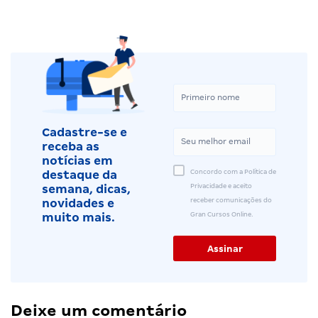
Cadastre-se e
receba as
notícias em
Concordo com a Política de
destaque da
Privacidade e aceito
semana, dicas,
receber comunicações do
novidades e
Gran Cursos Online.
muito mais.
Deixe um comentário