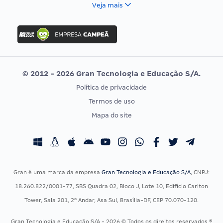
FCC
Veja mais
Concurso Nacional Unificado
FGV
Concurso Ibama
Idecan
Concurso MPU
Selecon
Editais publicados
Uniase
© 2012 - 2026 Gran Tecnologia e Educação S/A.
Vunesp
Política de privacidade
CONCURSOS POR PROFISSÃO
EXAME DE ORDEM
Termos de uso
Concursos Administrativos
OAB
Mapa do site
Concursos Educação
Prova OAB
Concursos Fiscais
Calendário OAB
Concursos Jurídicos
Questões OAB
Concursos Militares
Recursos OAB
Gran é uma marca da empresa
Gran Tecnologia e Educação S/A
, CNPJ:
Concursos Policiais
Exame de Ordem
18.260.822/0001-77, SBS Quadra 02, Bloco J, Lote 10, Edifício Carlton
Concursos Saúde
Tower, Sala 201, 2º Andar, Asa Sul, Brasília-DF, CEP 70.070-120.
Concursos Tribunais
Gran Tecnologia e Educação S/A - 2026 © Todos os direitos reservados ®