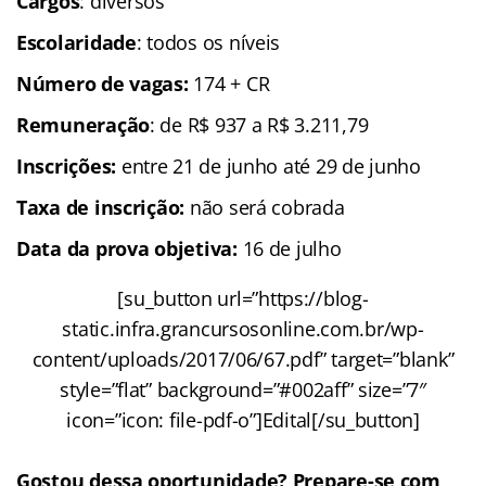
Cargos
: diversos
Escolaridade
: todos os níveis
Número de vagas:
174 + CR
Remuneração
: de R$ 937 a R$ 3.211,79
Inscrições
:
entre 21 de junho até 29 de junho
Taxa de inscrição:
não será cobrada
Data da prova objetiva:
16 de julho
[su_button url=”https://blog-
static.infra.grancursosonline.com.br/wp-
content/uploads/2017/06/67.pdf” target=”blank”
style=”flat” background=”#002aff” size=”7″
icon=”icon: file-pdf-o”]Edital[/su_button]
Gostou dessa oportunidade? Prepare-se com