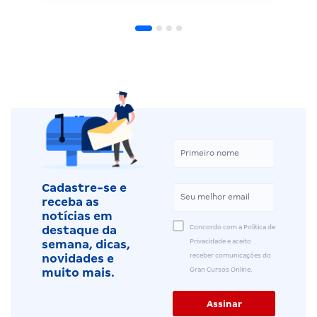
Cadastre-se e
receba as
notícias em
Concordo com a Política de
destaque da
Privacidade e aceito
semana, dicas,
receber comunicações do
novidades e
Gran Cursos Online.
muito mais.