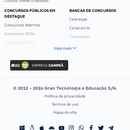
Cursos Online Gratuitos
CONCURSOS PÚBLICOS EM
BANCAS DE CONCURSOS
DESTAQUE
Cebraspe
Concursos Abertos
Cesgranrio
Concursos 2026
Consulplan
Concursos 2025
FCC
Veja mais
Concurso Nacional Unificado
FGV
Concurso Ibama
Idecan
Concurso MPU
Selecon
Editais publicados
Uniase
© 2012 - 2026 Gran Tecnologia e Educação S/A.
Vunesp
Política de privacidade
CONCURSOS POR PROFISSÃO
EXAME DE ORDEM
Termos de uso
Concursos Administrativos
OAB
Mapa do site
Concursos Educação
Prova OAB
Concursos Fiscais
Calendário OAB