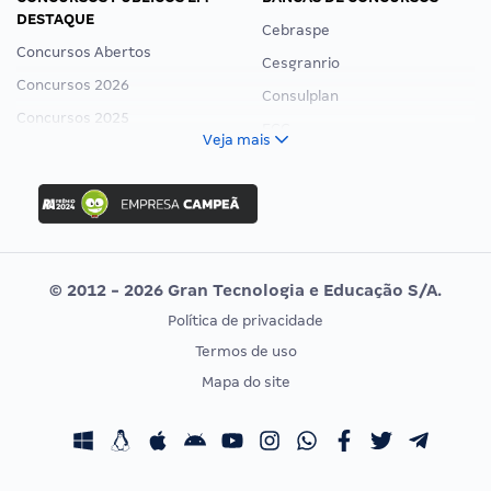
DESTAQUE
Cebraspe
Concursos Abertos
Cesgranrio
Concursos 2026
Consulplan
Concursos 2025
FCC
Veja mais
Concurso Nacional Unificado
FGV
Concurso Ibama
Idecan
Concurso MPU
Selecon
Editais publicados
Uniase
© 2012 - 2026 Gran Tecnologia e Educação S/A.
Vunesp
Política de privacidade
CONCURSOS POR PROFISSÃO
EXAME DE ORDEM
Termos de uso
Concursos Administrativos
OAB
Mapa do site
Concursos Educação
Prova OAB
Concursos Fiscais
Calendário OAB
Concursos Jurídicos
Questões OAB