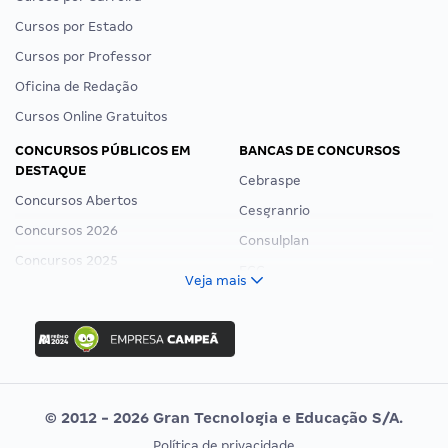
Cursos por Estado
Cursos por Professor
Oficina de Redação
Cursos Online Gratuitos
CONCURSOS PÚBLICOS EM
BANCAS DE CONCURSOS
DESTAQUE
Cebraspe
Concursos Abertos
Cesgranrio
Concursos 2026
Consulplan
Concursos 2025
FCC
Veja mais
Concurso Nacional Unificado
FGV
Concurso Ibama
Idecan
Concurso MPU
Selecon
Editais publicados
Uniase
© 2012 - 2026 Gran Tecnologia e Educação S/A.
Vunesp
Política de privacidade