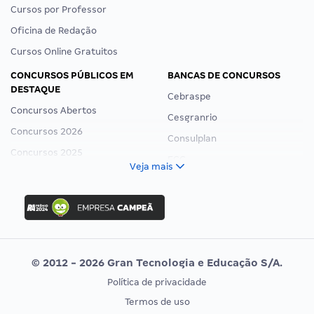
Cursos por Professor
Oficina de Redação
Cursos Online Gratuitos
CONCURSOS PÚBLICOS EM
BANCAS DE CONCURSOS
DESTAQUE
Cebraspe
Concursos Abertos
Cesgranrio
Concursos 2026
Consulplan
Concursos 2025
FCC
Veja mais
Concurso Nacional Unificado
FGV
Concurso Ibama
Idecan
Concurso MPU
Selecon
Editais publicados
Uniase
© 2012 - 2026 Gran Tecnologia e Educação S/A.
Vunesp
Política de privacidade
CONCURSOS POR PROFISSÃO
EXAME DE ORDEM
Termos de uso
Concursos Administrativos
OAB