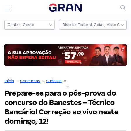
Início
››
Concursos
››
Sudeste
››
Espírito Santo
››
Prepare-se para o pós-prova do concurso do Banestes – Técnico Bancário! Correção ao vivo neste domingo, 12!
Prepare-se para o pós-prova do
concurso do Banestes – Técnico
Bancário! Correção ao vivo neste
domingo, 12!