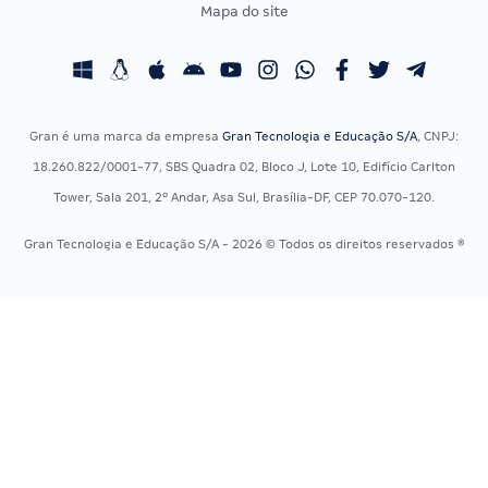
Mapa do site
Concursos Educação
Prova OAB
Concursos Fiscais
Calendário OAB
Concursos Jurídicos
Questões OAB
Concursos Militares
Recursos OAB
Gran é uma marca da empresa
Gran Tecnologia e Educação S/A
, CNPJ:
Concursos Policiais
Exame de Ordem
18.260.822/0001-77, SBS Quadra 02, Bloco J, Lote 10, Edifício Carlton
Concursos Saúde
Tower, Sala 201, 2º Andar, Asa Sul, Brasília-DF, CEP 70.070-120.
Concursos Tribunais
Gran Tecnologia e Educação S/A - 2026 © Todos os direitos reservados ®
Residência Multiprofissional