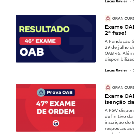
Lucas Xavier
•
GRAN CUR
Exame OAB 
2ª fase!
A Fundação Ge
29 de julho d
OAB 46. Além
disponibiliza
Lucas Xavier
•
GRAN CUR
Exame OAB 
isenção da
A FGV disponi
definitivo da
inscrição do
respostas aos