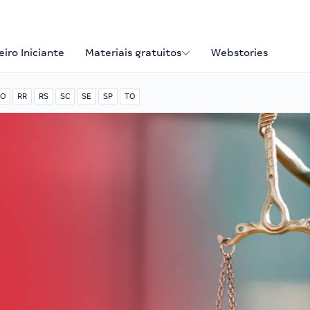
iro Iniciante
Materiais gratuitos
Webstories
O
RR
RS
SC
SE
SP
TO