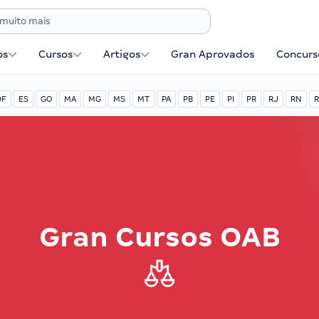
os
Cursos
Artigos
Gran Aprovados
Concurse
DF
ES
GO
MA
MG
MS
MT
PA
PB
PE
PI
PR
RJ
RN
R
Gran Cursos OAB