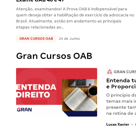
Atenção, examinandos! A Prova OAB é indispensável para
quem deseja obter a habilitação de exercício da advocacia no
Brasil. Atualmente, estão em andamento as principais
etapas relacionadas ao…
GRAN CURSOS OAB
24 de Junho
Gran Cursos OAB
GRAN CUR
Entenda tu
e Proporc
O princípio 
temas mais i
presente tan
na rotina d
Lucas Xavier
•