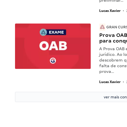
preliminar…
Lucas Xavier
•
GRAN CUR
Prova OAB
para conq
A Prova OAB 
jurídico. Ao 
descobrem qu
falta de con
prova…
Lucas Xavier
•
ver mais co