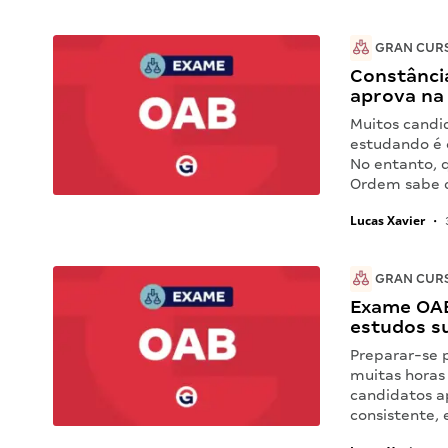
GRAN CUR
Constância
aprova na
Muitos candi
estudando é 
No entanto, 
Ordem sabe q
Lucas Xavier
•
GRAN CUR
Exame OAB
estudos s
Preparar-se 
muitas horas 
candidatos a
consistente, 