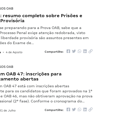
SOS OAB
: resumo completo sobre Prisões e
Provisória
 se preparando para a Prova OAB, sabe que a
 Processo Penal exige atenção redobrada, visto
 liberdade provisória são assuntos presentes em
ções do Exame de…
a
Compartilhe:
•
4 de Agosto
SOS OAB
m OAB 47: inscrições para
tamento abertas
 OAB 47 está com inscrições abertas
te para os candidatos que foram aprovados na 1ª
e OAB 46, mas não obtiveram aprovação na prova
issional (2ª fase). Conforme o cronograma do…
Compartilhe:
31 de Julho