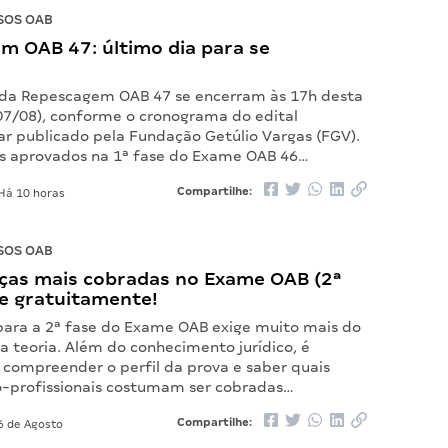
SOS OAB
m OAB 47: último dia para se
s da Repescagem OAB 47 se encerram às 17h desta
(07/08), conforme o cronograma do edital
 publicado pela Fundação Getúlio Vargas (FGV).
s aprovados na 1ª fase do Exame OAB 46…
Compartilhe:
Há 10 horas
SOS OAB
ças mais cobradas no Exame OAB (2ª
xe gratuitamente!
para a 2ª fase do Exame OAB exige muito mais do
a teoria. Além do conhecimento jurídico, é
compreender o perfil da prova e saber quais
o-profissionais costumam ser cobradas…
Compartilhe:
6 de Agosto