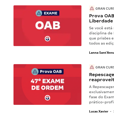
GRAN CUR
Prova OAB
Liberdade 
Se você está
disciplina de
que prisões e
todos as edi
Lanna Sant'Ann
GRAN CUR
Repescage
reaprovei
A Repescagem
exclusivamen
fase do Exam
prático-prof
Lucas Xavier
•