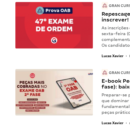
GRAN CUR
Repescage
inscrever!
As inscriçõe
sexta-feira 
complementar
Os candidato
Lucas Xavier
•
GRAN CUR
E-book Pe
fase): bai
Preparar-se 
que dominar 
fundamental 
peças prátic
Lucas Xavier
•