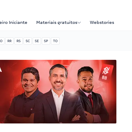
iro Iniciante
Materiais gratuitos
Webstories
O
RR
RS
SC
SE
SP
TO