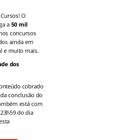
 Cursos! O
ga a
50 mil
 nos concursos
ados ainda em
al e muito mais.
ade dos
conteúdo cobrado
 da conclusão do
ambém está com
 23h59 do dia
esta