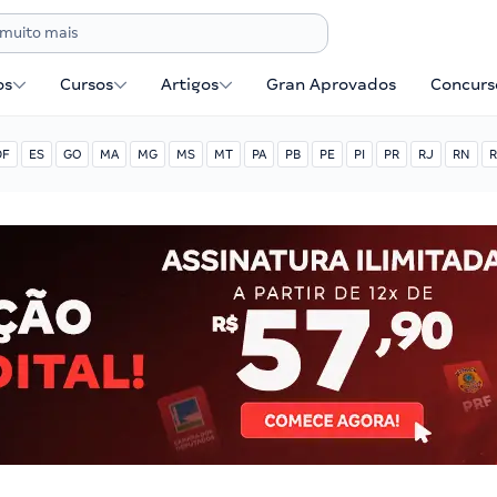
os
Cursos
Artigos
Gran Aprovados
Concurse
DF
ES
GO
MA
MG
MS
MT
PA
PB
PE
PI
PR
RJ
RN
R