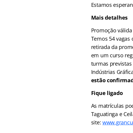
Estamos esperand
Mais detalhes
Promoção válida d
Temos 54 vagas c
retirada da pro
em um curso regul
turmas previstas
Indústrias Gráfic
estão confirmad
Fique ligado
As matrículas po
Taguatinga e Cei
site:
www.grancu