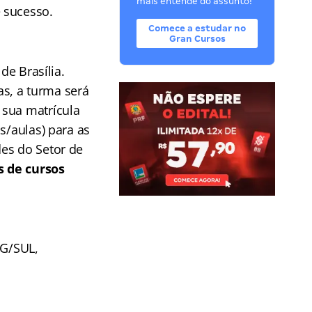
mais entende do assunto!
 sucesso.
Comece a estudar no
Gran Cursos
de Brasília.
s, a turma será
 sua matrícula
s/aulas) para as
es do Setor de
 de cursos
IG/SUL,