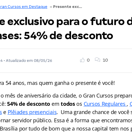
ran Cursos em Destaque
››
Presente exclusivo para o futuro dos brasilienses: 54% de desconto
 exclusivo para o futuro 
enses: 54% de desconto
0
10
14
• Atualizado em
08/05/26
ra 54 anos, mas quem ganha o presente é você!
o mês de aniversário da cidade, o Gran Cursos prepa
cê:
54% de desconto
em
todos
os
Cursos Regulares
,
G
s
e
Plêiades presenciais
. Uma grande chance de você s
ornar servidor público. Essa é a forma que encontramo
 Brasília por tudo de bom que a nossa capital tem nos