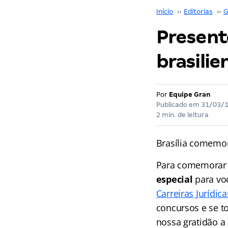
Início
››
Editorias
››
G
Presente
brasili
Por
Equipe Gran
Publicado em
31/03/
2 min. de leitura
Brasília comemo
Para comemorar 
especial
para vo
Carreiras Jurídica
concursos e se t
nossa gratidão a