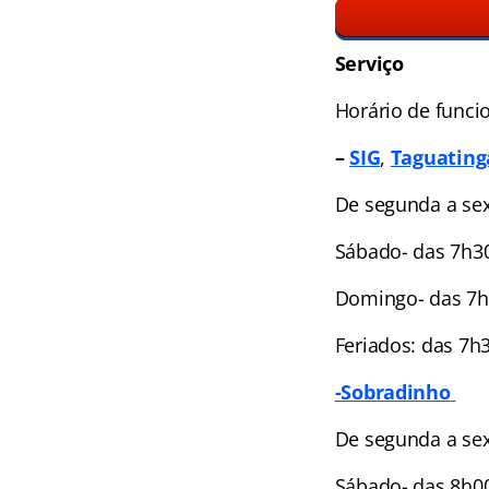
Serviço
Horário de funci
–
SIG
,
Taguating
De segunda a sext
Sábado- das 7h3
Domingo- das 7h
Feriados: das 7h
-Sobradinho
De segunda a sex
Sábado- das 8h0