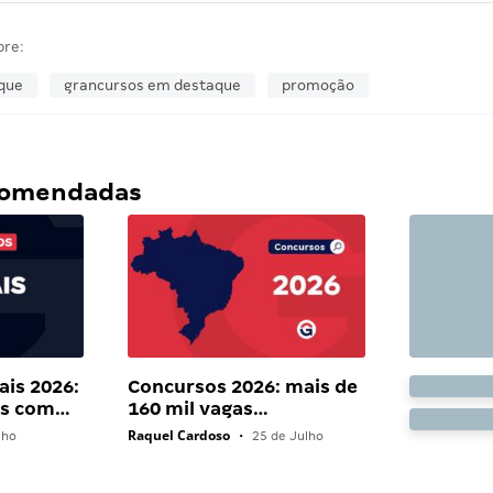
bre:
que
grancursos em destaque
promoção
ecomendadas
ais 2026:
Concursos 2026: mais de
ais com…
160 mil vagas…
Raquel Cardoso
lho
•
25 de Julho