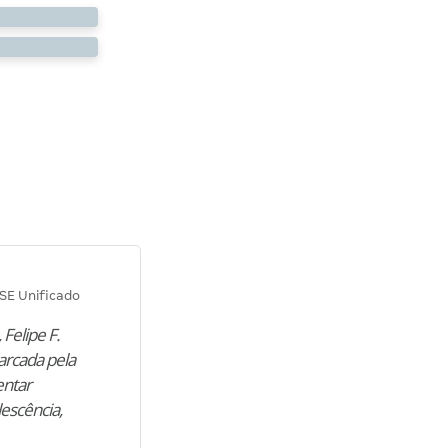
Diana M.
SE Unificado
Concurso SEPLAG CE
 Felipe F.
“Natural de Juazeiro do Norte (CE),
arcada pela
M. encontrou nos estudos o cami
entar
para construir uma nova fase da vi
lescência,
profissional. Após…”