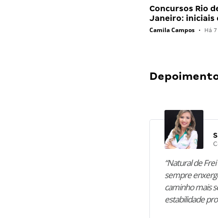
Concursos Rio d
Janeiro: iniciais
Camila Campos
•
Há 7
Depoimentos
S
C
“Natural de Frei 
sempre enxergo
caminho mais se
estabilidade pro