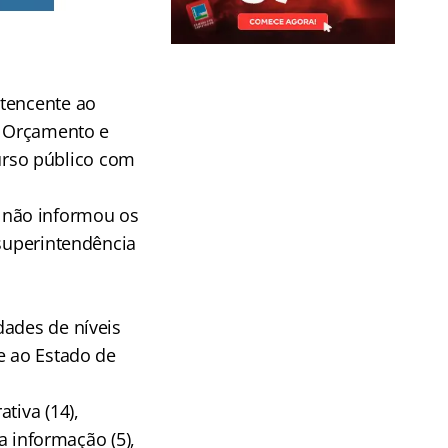
rtencente ao
, Orçamento e
rso público com
 não informou os
 superintendência
dades de níveis
e ao Estado de
tiva (14),
a informação (5),