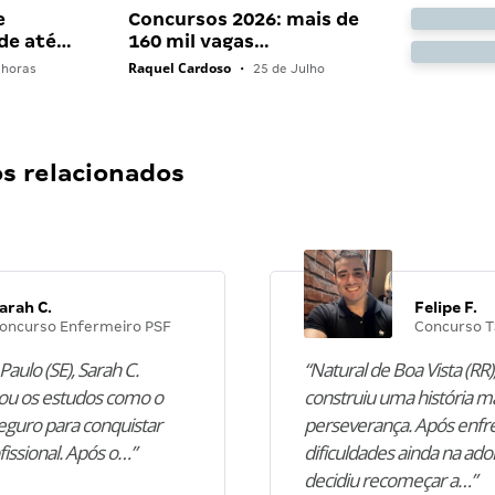
e
Concursos 2026: mais de
 de até…
160 mil vagas…
Raquel Cardoso
 horas
•
25 de Julho
 relacionados
arah C.
Felipe F.
oncurso Enfermeiro PSF
Concurso T
Paulo (SE), Sarah C.
“Natural de Boa Vista (RR),
u os estudos como o
construiu uma história m
guro para conquistar
perseverança. Após enfr
fissional. Após o…”
dificuldades ainda na ado
decidiu recomeçar a…”