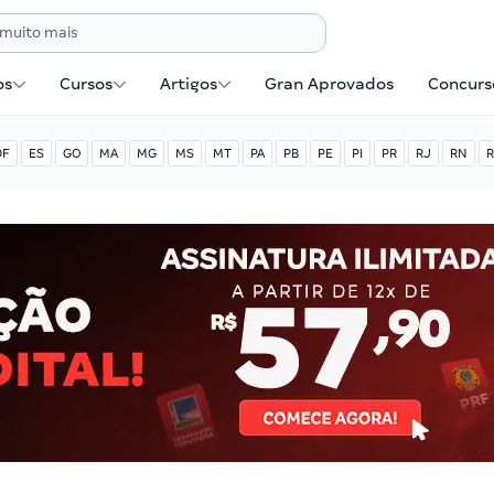
os
Cursos
Artigos
Gran Aprovados
Concurse
DF
ES
GO
MA
MG
MS
MT
PA
PB
PE
PI
PR
RJ
RN
R