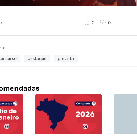
0
0
14
bre:
concurso
destaque
previsto
ecomendadas