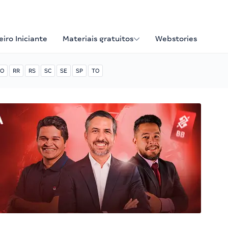
iro Iniciante
Materiais gratuitos
Webstories
O
RR
RS
SC
SE
SP
TO