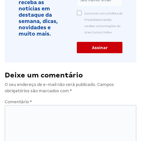
receba as
notícias em
Concordo com a Política de
destaque da
Privacidade e aceito
semana, dicas,
receber comunicações do
novidades e
Gran Cursos Online.
muito mais.
Deixe um comentário
O seu endereço de e-mail não será publicado.
Campos
obrigatórios são marcados com
*
Comentário
*