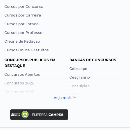
Cursos por Concurso
Cursos por Carreira
Cursos por Estado
Cursos por Professor
Oficina de Redação
Cursos Online Gratuitos
CONCURSOS PÚBLICOS EM
BANCAS DE CONCURSOS
DESTAQUE
Cebraspe
Concursos Abertos
Cesgranrio
Concursos 2026
Consulplan
Concursos 2025
FCC
Veja mais
Concurso Nacional Unificado
FGV
Concurso Ibama
Idecan
Concurso MPU
Selecon
Editais publicados
Uniase