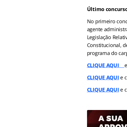
Último concurs
No primeiro conc
agente administr
Legislação Relati
Constitucional, d
programa do carg
CLIQUE AQUI
e
CLIQUE AQUI
e c
CLIQUE AQUI
e c