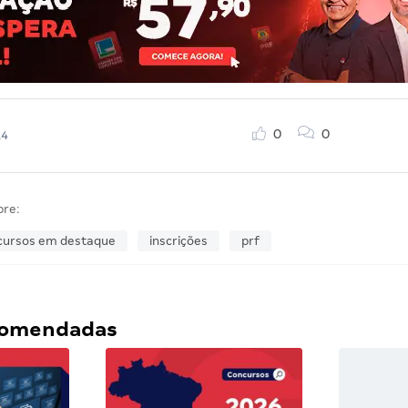
0
0
14
bre:
cursos em destaque
inscrições
prf
ecomendadas