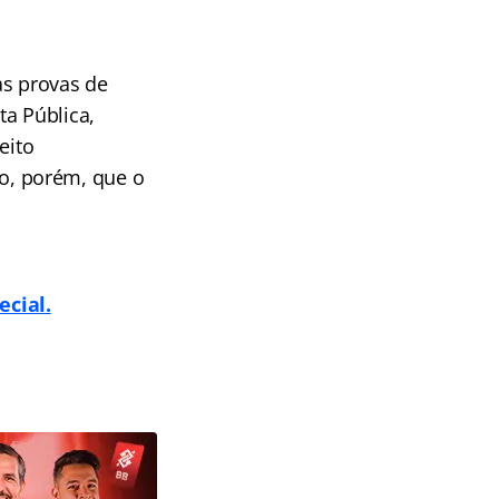
as provas de
ta Pública,
eito
ado, porém, que o
cial.