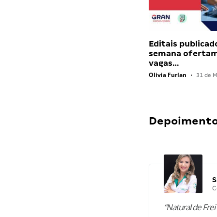
Editais publicad
semana ofertam
vagas…
Olivia Furlan
•
31 de M
Depoimentos
S
C
“Natural de Frei 