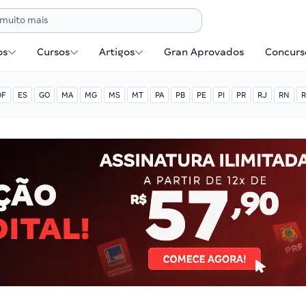
os
Cursos
Artigos
Gran Aprovados
Concurse
DF
ES
GO
MA
MG
MS
MT
PA
PB
PE
PI
PR
RJ
RN
R