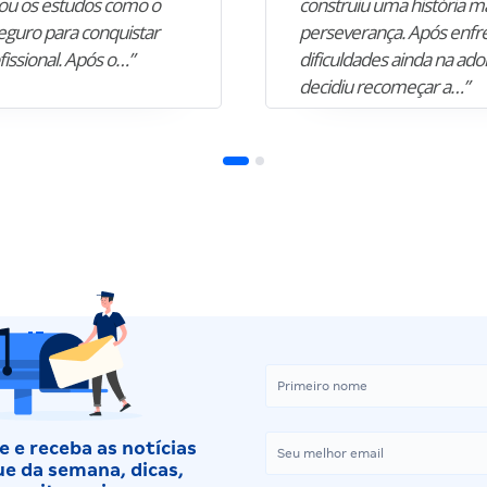
u os estudos como o
construiu uma história m
guro para conquistar
perseverança. Após enfr
fissional. Após o…”
dificuldades ainda na ado
decidiu recomeçar a…”
 e receba as notícias
e da semana, dicas,