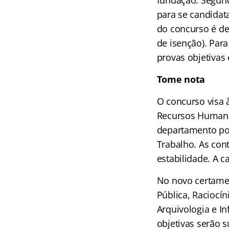
fundação. Segund
para se candidat
do concurso é de
de isenção). Par
provas objetivas 
Tome nota
O concurso visa à
Recursos Humano
departamento por
Trabalho. As cont
estabilidade. A c
No novo certame
Pública, Raciocín
Arquivologia e In
objetivas serão s