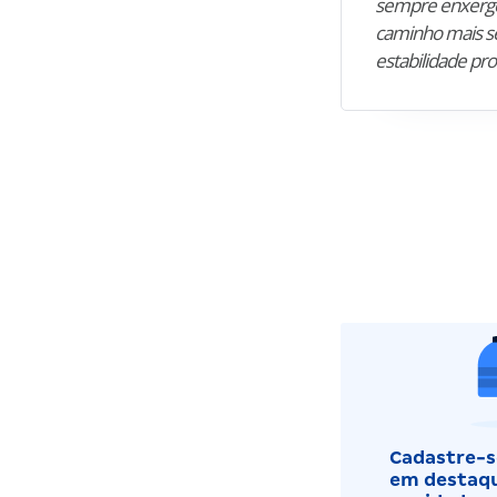
sempre enxergo
caminho mais se
estabilidade pro
Cadastre-se
em destaqu