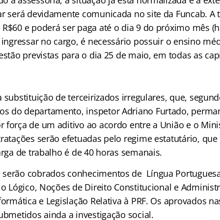
o a assessoria, a situação já está normalizada e a ext
ar será devidamente comunicada no site da Funcab. A t
 R$60 e poderá ser paga até o dia 9 do próximo mês (h
a ingressar no cargo, é necessário possuir o ensino mé
estão previstas para o dia 25 de maio, em todas as capi
 substituição de terceirizados irregulares, que, segun
s do departamento, inspetor Adriano Furtado, perm
 força de um aditivo ao acordo entre a União e o Mini
ratações serão efetuadas pelo regime estatutário, que 
arga de trabalho é de 40 horas semanais.
 serão cobrados conhecimentos de Língua Portuguesa,
io Lógico, Noções de Direito Constitucional e Administ
formática e Legislação Relativa à PRF. Os aprovados na
ubmetidos ainda a investigação social.