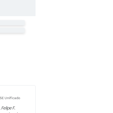
Diana M.
SE Unificado
Concurso SEPLAG CE
 Felipe F.
“Natural de Juazeiro do Norte (CE),