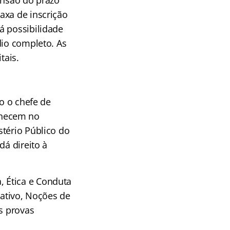
ensão do prazo
axa de inscrição
á possibilidade
dio completo. As
tais.
do o chefe de
anecem no
stério Público do
dá direito à
 Ética e Conduta
rativo, Noções de
s provas