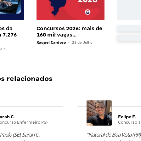
os da
Concursos 2026: mais de
 7.276
160 mil vagas…
Raquel Cardoso
•
25 de Julho
aio
 relacionados
arah C.
Felipe F.
oncurso Enfermeiro PSF
Concurso T
Paulo (SE), Sarah C.
“Natural de Boa Vista (RR),