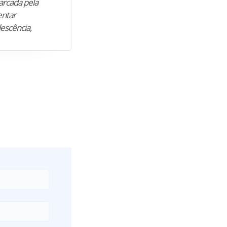
arcada pela
M. encontrou nos estudos o cami
entar
para construir uma nova fase da vi
lescência,
profissional. Após…”