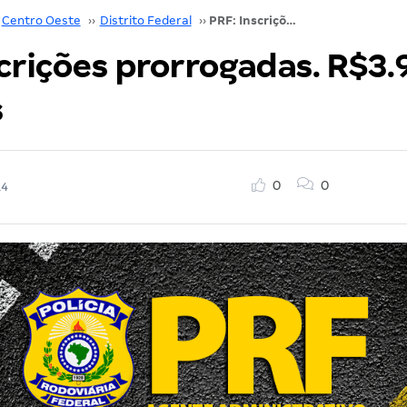
Centro Oeste
››
Distrito Federal
››
PRF: Inscrições prorrogadas. R$3.937 mensais
scrições prorrogadas. R$3.
s
0
0
14