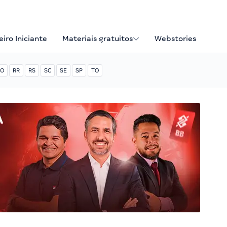
iro Iniciante
Materiais gratuitos
Webstories
O
RR
RS
SC
SE
SP
TO