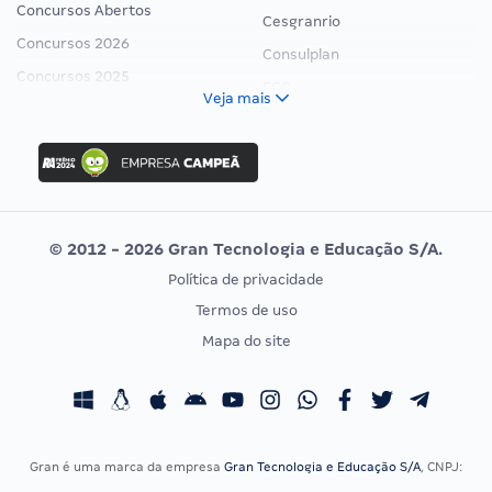
Concursos Abertos
Cesgranrio
Concursos 2026
Consulplan
Concursos 2025
FCC
Veja mais
Concurso Nacional Unificado
FGV
Concurso Ibama
Idecan
Concurso MPU
Selecon
Editais publicados
Uniase
© 2012 - 2026 Gran Tecnologia e Educação S/A.
Vunesp
Política de privacidade
CONCURSOS POR PROFISSÃO
EXAME DE ORDEM
Termos de uso
Concursos Administrativos
OAB
Mapa do site
Concursos Educação
Prova OAB
Concursos Fiscais
Calendário OAB
Concursos Jurídicos
Questões OAB
Concursos Militares
Recursos OAB
Gran é uma marca da empresa
Gran Tecnologia e Educação S/A
, CNPJ:
Concursos Policiais
Exame de Ordem