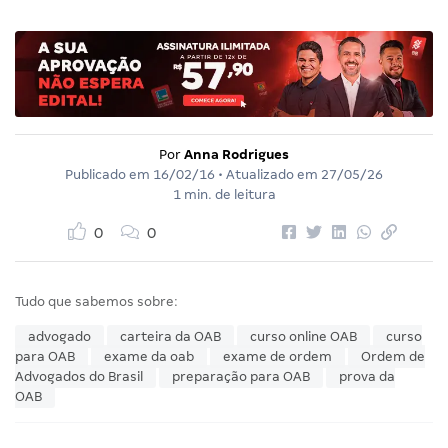
Por
Anna Rodrigues
Publicado em
16/02/16
• Atualizado em
27/05/26
1 min. de leitura
0
0
Tudo que sabemos sobre:
advogado
carteira da OAB
curso online OAB
curso
para OAB
exame da oab
exame de ordem
Ordem de
Advogados do Brasil
preparação para OAB
prova da
OAB