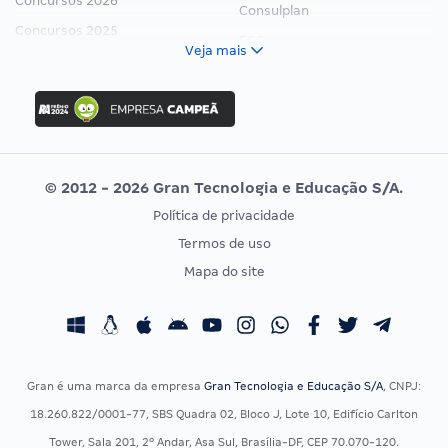
Concursos 2026
Consulplan
Concursos 2025
FCC
Veja mais
Concurso Nacional Unificado
FGV
Concurso Ibama
Idecan
Concurso MPU
Selecon
Editais publicados
Uniase
© 2012 - 2026 Gran Tecnologia e Educação S/A.
Vunesp
Política de privacidade
CONCURSOS POR PROFISSÃO
EXAME DE ORDEM
Termos de uso
Concursos Administrativos
OAB
Mapa do site
Concursos Educação
Prova OAB
Concursos Fiscais
Calendário OAB
Concursos Jurídicos
Questões OAB
Concursos Militares
Recursos OAB
Gran é uma marca da empresa
Gran Tecnologia e Educação S/A
, CNPJ:
Concursos Policiais
Exame de Ordem
18.260.822/0001-77, SBS Quadra 02, Bloco J, Lote 10, Edifício Carlton
Concursos Saúde
Tower, Sala 201, 2º Andar, Asa Sul, Brasília-DF, CEP 70.070-120.