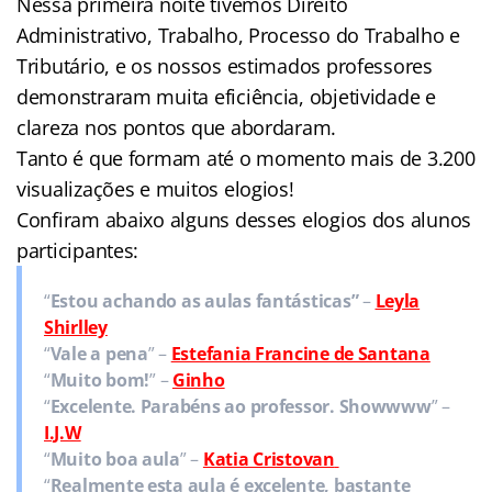
Nessa primeira noite tivemos Direito
Administrativo, Trabalho, Processo do Trabalho e
Tributário, e os nossos estimados professores
demonstraram muita eficiência, objetividade e
clareza nos pontos que abordaram.
Tanto é que formam até o momento mais de 3.200
visualizações e muitos elogios!
Confiram abaixo alguns desses elogios dos alunos
participantes:
“
Estou achando as aulas fantásticas”
–
Leyla
Shirlley
“
Vale a pena
” –
Estefania Francine de Santana
“
Muito bom!
” –
Ginho
“
Excelente. Parabéns ao professor. Showwww
” –
I.J.W
“
Muito boa aula
” –
Katia Cristovan
“
Realmente esta aula é excelente, bastante