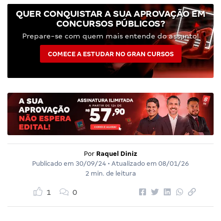
QUER CONQUISTAR A SUA APROVAÇÃO EM
CONCURSOS PÚBLICOS?
Prepare-se com quem mais entende do assunto!
COMECE A ESTUDAR NO GRAN CURSOS
Por
Raquel Diniz
Publicado em
30/09/24
• Atualizado em
08/01/26
2 min. de leitura
1
0