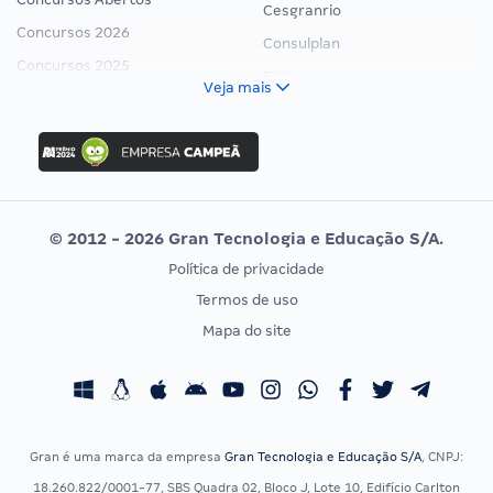
Cesgranrio
Concursos 2026
Consulplan
Concursos 2025
FCC
Veja mais
Concurso Nacional Unificado
FGV
Concurso Ibama
Idecan
Concurso MPU
Selecon
Editais publicados
Uniase
© 2012 - 2026 Gran Tecnologia e Educação S/A.
Vunesp
Política de privacidade
CONCURSOS POR PROFISSÃO
EXAME DE ORDEM
Termos de uso
Concursos Administrativos
OAB
Mapa do site
Concursos Educação
Prova OAB
Concursos Fiscais
Calendário OAB
Concursos Jurídicos
Questões OAB
Concursos Militares
Recursos OAB
Gran é uma marca da empresa
Gran Tecnologia e Educação S/A
, CNPJ:
Concursos Policiais
Exame de Ordem
18.260.822/0001-77, SBS Quadra 02, Bloco J, Lote 10, Edifício Carlton