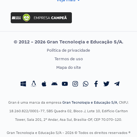
Concurso Nacional Unificado
FGV
Concurso Ibama
Idecan
Concurso MPU
Selecon
Editais publicados
Uniase
© 2012 - 2026 Gran Tecnologia e Educação S/A.
Vunesp
Política de privacidade
CONCURSOS POR PROFISSÃO
EXAME DE ORDEM
Termos de uso
Concursos Administrativos
OAB
Mapa do site
Concursos Educação
Prova OAB
Concursos Fiscais
Calendário OAB
Concursos Jurídicos
Questões OAB
Concursos Militares
Recursos OAB
Gran é uma marca da empresa
Gran Tecnologia e Educação S/A
, CNPJ:
Concursos Policiais
Exame de Ordem
18.260.822/0001-77, SBS Quadra 02, Bloco J, Lote 10, Edifício Carlton
Concursos Saúde
Tower, Sala 201, 2º Andar, Asa Sul, Brasília-DF, CEP 70.070-120.
Concursos Tribunais
Gran Tecnologia e Educação S/A - 2026 © Todos os direitos reservados ®
Residência Multiprofissional