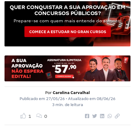
QUER CONQUISTAR A SUA APROVAÇÃO EM
CONCURSOS PÚBLICOS?
Prepare-se com quem mais entende do assunto!
COMECE A ESTUDAR NO GRAN CURSOS
Por
Carolina Carvalhal
Publicado em
27/05/26
• Atualizado em
08/06/26
3 min. de leitura
1
0