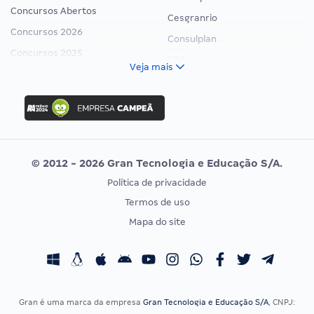
Concursos Abertos
Cesgranrio
Concursos 2026
Consulplan
Concursos 2025
FCC
Veja mais
Concurso Nacional Unificado
FGV
Concurso Ibama
Idecan
Concurso MPU
Selecon
Editais publicados
Uniase
© 2012 - 2026 Gran Tecnologia e Educação S/A.
Vunesp
Política de privacidade
CONCURSOS POR PROFISSÃO
EXAME DE ORDEM
Termos de uso
Concursos Administrativos
OAB
Mapa do site
Concursos Educação
Prova OAB
Concursos Fiscais
Calendário OAB
Concursos Jurídicos
Questões OAB
Concursos Militares
Recursos OAB
Gran é uma marca da empresa
Gran Tecnologia e Educação S/A
, CNPJ: