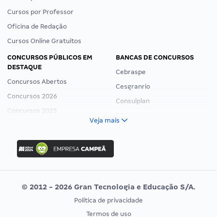
Cursos por Professor
Oficina de Redação
Cursos Online Gratuitos
CONCURSOS PÚBLICOS EM
BANCAS DE CONCURSOS
DESTAQUE
Cebraspe
Concursos Abertos
Cesgranrio
Concursos 2026
Consulplan
Concursos 2025
FCC
Veja mais
Concurso Nacional Unificado
FGV
Concurso Ibama
Idecan
Concurso MPU
Selecon
Editais publicados
Uniase
© 2012 - 2026 Gran Tecnologia e Educação S/A.
Vunesp
Política de privacidade
CONCURSOS POR PROFISSÃO
EXAME DE ORDEM
Termos de uso