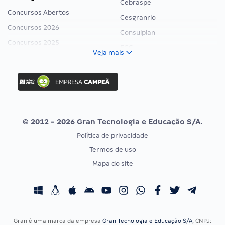
Cebraspe
Concursos Abertos
Cesgranrio
Concursos 2026
Consulplan
Concursos 2025
FCC
Veja mais
Concurso Nacional Unificado
FGV
Concurso Ibama
Idecan
Concurso MPU
Selecon
Editais publicados
Uniase
© 2012 - 2026 Gran Tecnologia e Educação S/A.
Vunesp
Política de privacidade
CONCURSOS POR PROFISSÃO
EXAME DE ORDEM
Termos de uso
Concursos Administrativos
OAB
Mapa do site
Concursos Educação
Prova OAB
Concursos Fiscais
Calendário OAB
Concursos Jurídicos
Questões OAB
Concursos Militares
Recursos OAB
Gran é uma marca da empresa
Gran Tecnologia e Educação S/A
, CNPJ: