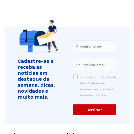
Cadastre-se e
receba as
notícias em
Concordo com a Política de
destaque da
Privacidade e aceito
semana, dicas,
receber comunicações do
novidades e
Gran Cursos Online.
muito mais.