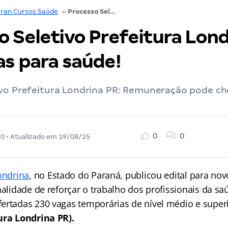
ran Cursos Saúde
››
Processo Seletivo Prefeitura Londrina PR: 230 vagas para saúde!
 Seletivo Prefeitura Lond
as para saúde!
ivo Prefeitura Londrina PR: Remuneração pode ch
0
0
20
• Atualizado em
19/08/25
ondrina
, no Estado do Paraná, publicou edital para no
nalidade de reforçar o trabalho dos profissionais da s
ertadas 230 vagas temporárias de nível médio e super
ura Londrina PR).