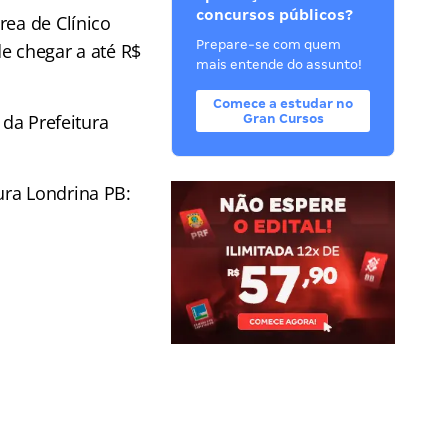
concursos públicos?
rea de Clínico
Prepare-se com quem
de chegar a até R$
mais entende do assunto!
Comece a estudar no
 da Prefeitura
Gran Cursos
ura Londrina PB: