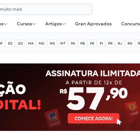
os
Cursos
Artigos
Gran Aprovados
Concurse
DF
ES
GO
MA
MG
MS
MT
PA
PB
PE
PI
PR
RJ
RN
R