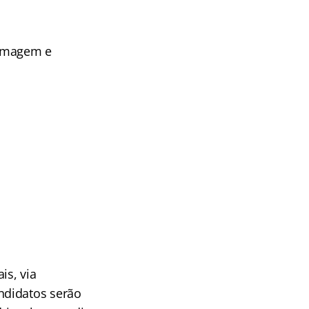
ermagem e
is, via
ndidatos serão