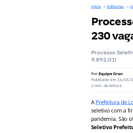
Início
››
Editorias
››
G
Processo
230 vag
Processo Selet
9.892,01!
Por
Equipe Gran
Publicado em
14/05/
2 min. de leitura
A
Prefeitura de L
seletivo com a fi
pandemia. São of
Seletivo Prefeit