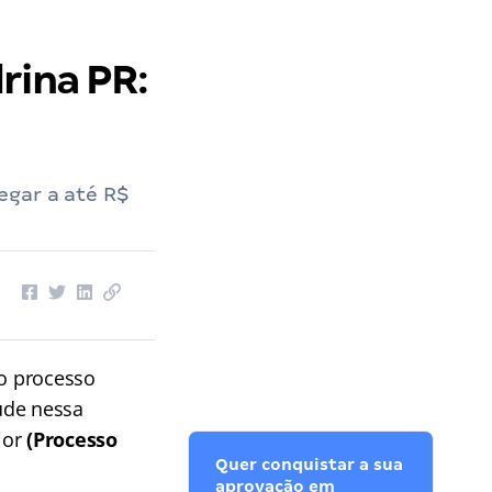
rina PR:
egar a até R$
vo processo
aúde nessa
ior
(Processo
Quer conquistar a sua
aprovação em