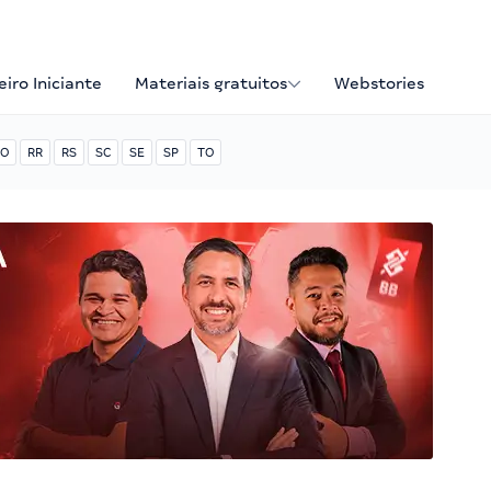
iro Iniciante
Materiais gratuitos
Webstories
O
RR
RS
SC
SE
SP
TO