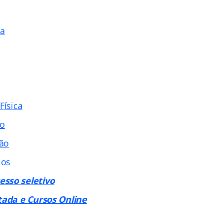
va
Física
co
ão
los
sso seletivo
tada e Cursos Online