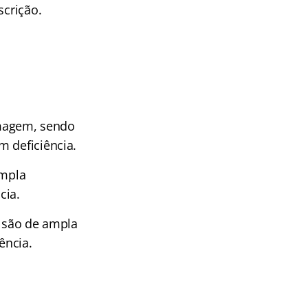
scrição.
ermagem, sendo
m deficiência.
ampla
cia.
8 são de ampla
ência.