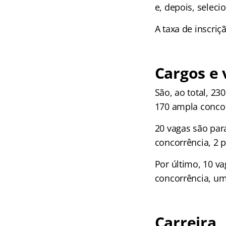
e, depois, seleci
A taxa de inscriç
Cargos e 
São, ao total, 23
170 ampla concor
20 vagas são par
concorrência, 2 
Por último, 10 v
concorrência, um
Carreira