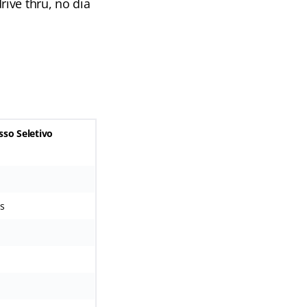
ive thru, no dia
a
sso Seletivo
s