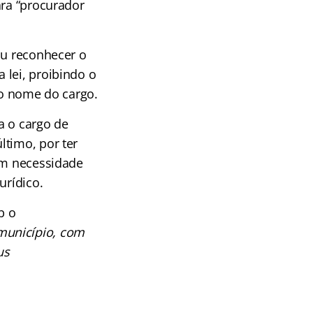
ara “procurador
iu reconhecer o
 lei, proibindo o
do nome do cargo.
a o cargo de
ltimo, por ter
sem necessidade
urídico.
b o
município, com
us