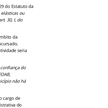
29 do Estatuto da
 elásticas ou
t. 30, I, do
âmbito da
oncursado,
tividade seria
 confiança do
 EOAB,
icípio não há
o cargo de
istrativa do