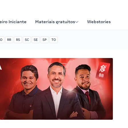
iro Iniciante
Materiais gratuitos
Webstories
O
RR
RS
SC
SE
SP
TO