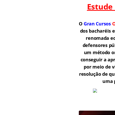
Estude
O
Gran Cursos
O
dos bacharéis 
renomada equ
defensores púb
um método onl
conseguir a ap
por meio de v
resolução de qu
uma p