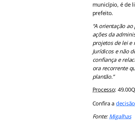
município, é de 
prefeito.
“A orientação ao 
ações da adminis
projetos de lei 
Jurídicos e não 
confiança e rela
ora recorrente q
plantão.”
Processo
: 49.00
Confira a
decisã
Fonte:
Migalhas