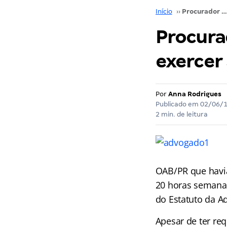
Início
››
Procurador municipal concursado pode exercer advocacia privada
Procura
exercer
Por
Anna Rodrigues
Publicado em
02/06/
2 min. de leitura
OAB/PR que havia
20 horas semanai
do Estatuto da A
Apesar de ter re