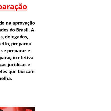
paração
do na aprovação
os do Brasil.
A
s, delegados,
reito, preparou
 se preparar e
paração efetiva
as jurídicas e
ueles que buscam
melha.