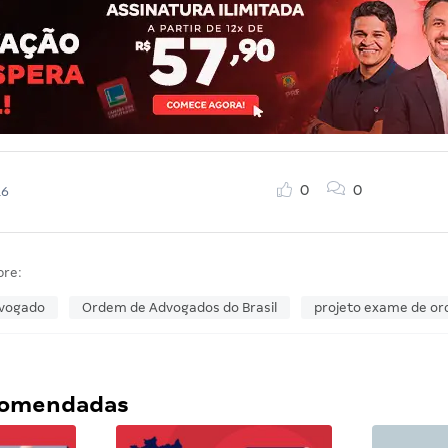
0
0
16
bre:
vogado
Ordem de Advogados do Brasil
projeto exame de o
ecomendadas