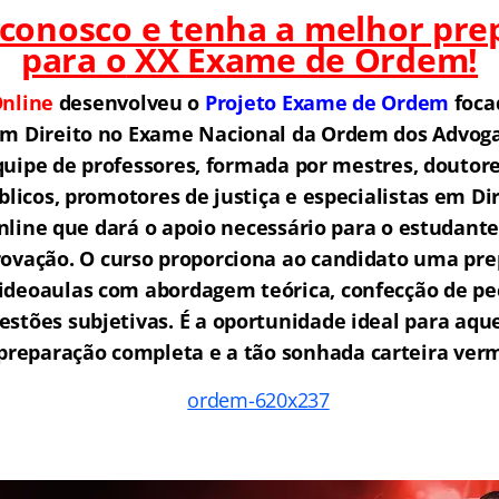
 conosco e tenha a melhor pre
para o
XX Exame de Ordem!
nline
desenvolveu o
Projeto Exame de Ordem
f
o
ca
em Direito no Exame Nacional da Ordem dos Advogad
ipe de professores, formada por mestres, doutore
licos, promotores de justiça e especialistas em Di
ine que dará o apoio necessário para o estudante
rovação.
O curso proporciona ao candidato uma pre
ideoaulas com abordagem teórica, confecção de peç
estões subjetivas. É a oportunidade ideal para aq
reparação completa e a tão sonhada carteira ver