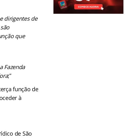
 dirigentes de
 são
função que
 a Fazenda
ora
;”
erça função de
roceder à
ídico de São