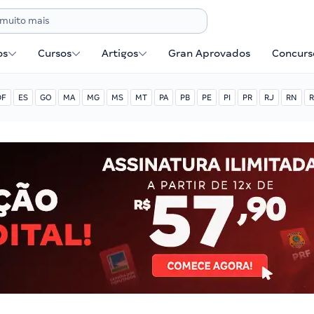
os
Cursos
Artigos
Gran Aprovados
Concurse
DF
ES
GO
MA
MG
MS
MT
PA
PB
PE
PI
PR
RJ
RN
R