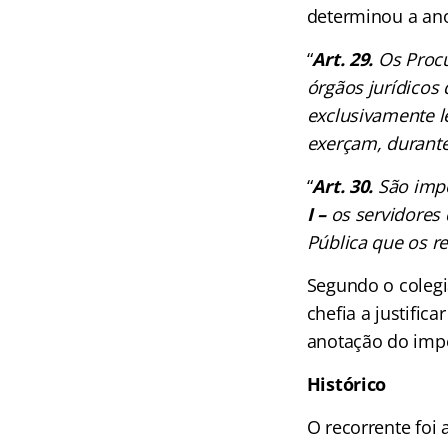
determinou a ano
“
Art. 29.
Os Procu
órgãos jurídicos 
exclusivamente l
exerçam, durante
“
Art. 30.
São impe
I –
os servidores 
Pública que os r
Segundo o colegi
chefia a justific
anotação do impe
Histórico
O recorrente foi