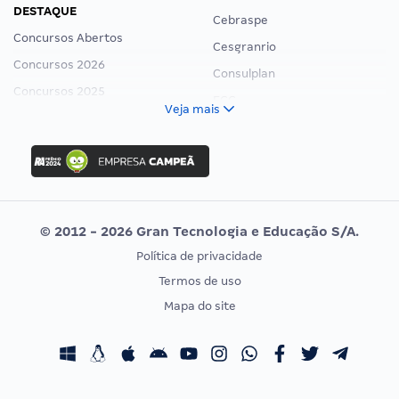
DESTAQUE
Cebraspe
Concursos Abertos
Cesgranrio
Concursos 2026
Consulplan
Concursos 2025
FCC
Veja mais
Concurso Nacional Unificado
FGV
Concurso Ibama
Idecan
Concurso MPU
Selecon
Editais publicados
Uniase
© 2012 - 2026 Gran Tecnologia e Educação S/A.
Vunesp
Política de privacidade
CONCURSOS POR PROFISSÃO
EXAME DE ORDEM
Termos de uso
Concursos Administrativos
OAB
Mapa do site
Concursos Educação
Prova OAB
Concursos Fiscais
Calendário OAB
Concursos Jurídicos
Questões OAB
Concursos Militares
Recursos OAB