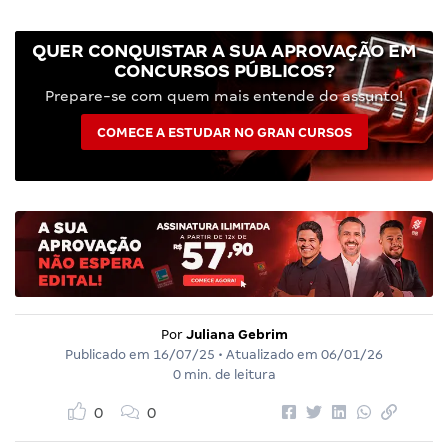
QUER CONQUISTAR A SUA APROVAÇÃO EM
CONCURSOS PÚBLICOS?
Prepare-se com quem mais entende do assunto!
COMECE A ESTUDAR NO GRAN CURSOS
Por
Juliana Gebrim
Publicado em
16/07/25
• Atualizado em
06/01/26
0 min. de leitura
0
0