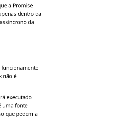
que a Promise
 apenas dentro da
assíncrono da
 o funcionamento
k não é
erá executado
é uma fonte
so que pedem a