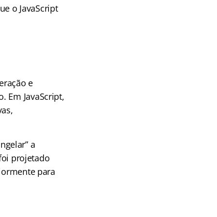
e o JavaScript
eração e
. Em JavaScript,
vas,
ngelar” a
foi projetado
riormente para