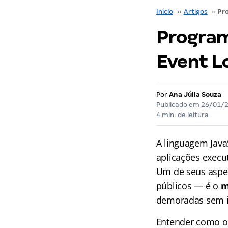
Início
››
Artigos
››
Program
Event L
Por
Ana Júlia Souza
Publicado em
26/01/
4 min. de leitura
A linguagem Java
aplicações execu
Um de seus aspe
públicos — é o
m
demoradas sem i
Entender como o 