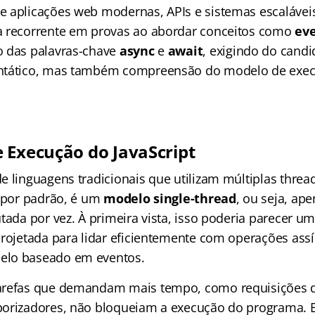
 aplicações web modernas, APIs e sistemas escalávei
a recorrente em provas ao abordar conceitos como
eve
o das palavras-chave
async
e
await
, exigindo do cand
ntático, mas também compreensão do modelo de exe
 Execução do JavaScript
e linguagens tradicionais que utilizam múltiplas threa
, por padrão, é um
modelo single-thread
, ou seja, ap
tada por vez. À primeira vista, isso poderia parecer u
projetada para lidar eficientemente com operações ass
lo baseado em eventos.
arefas que demandam mais tempo, como requisições d
orizadores, não bloqueiam a execução do programa. E