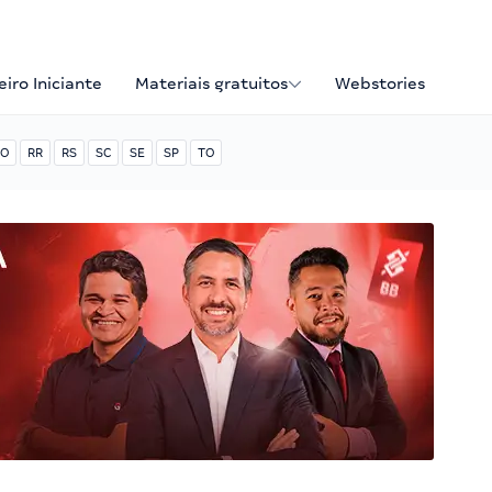
iro Iniciante
Materiais gratuitos
Webstories
O
RR
RS
SC
SE
SP
TO