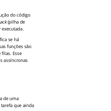
ução do código
tack
(pilha de
r executada.
fica se há
sas funções são
filas. Esse
es assíncronas
ha de uma
 tarefa que ainda