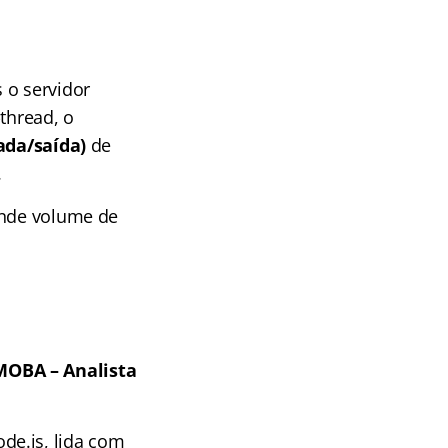
 o servidor
thread, o
ada/saída)
de
.
ande volume de
MOBA – Analista
de.js, lida com