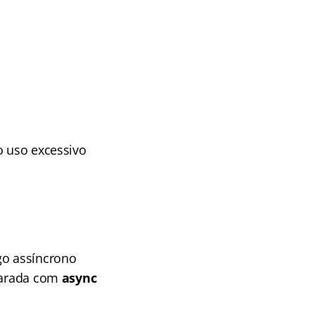
o uso excessivo
go assíncrono
clarada com
async