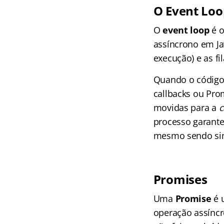
O Event Loo
O
event loop
é o
assíncrono em Ja
execução) e as f
Quando o código 
callbacks ou Pro
movidas para a
c
processo garante
mesmo sendo sin
Promises
Uma
Promise
é 
operação assíncr