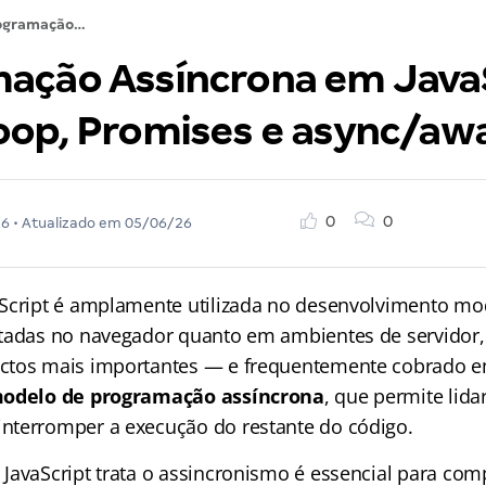
Programação Assíncrona em JavaScript: Event Loop, Promises e async/await
ação Assíncrona em JavaS
oop, Promises e async/awa
0
0
26
• Atualizado em
05/06/26
Script é amplamente utilizada no desenvolvimento mo
tadas no navegador quanto em ambientes de servidor,
ctos mais importantes — e frequentemente cobrado 
odelo de programação assíncrona
, que permite lid
nterromper a execução do restante do código.
JavaScript trata o assincronismo é essencial para co