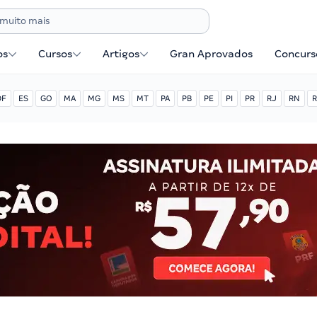
os
Cursos
Artigos
Gran Aprovados
Concurse
DF
ES
GO
MA
MG
MS
MT
PA
PB
PE
PI
PR
RJ
RN
R