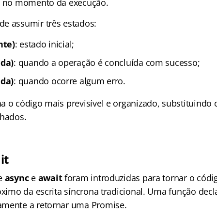
da no momento da execução.
e assumir três estados:
nte)
: estado inicial;
ida)
: quando a operação é concluída com sucesso;
ada)
: quando ocorre algum erro.
a o código mais previsível e organizado, substituindo 
nhados.
it
ve
async
e
await
foram introduzidas para tornar o códi
róximo da escrita síncrona tradicional. Uma função de
amente a retornar uma Promise.