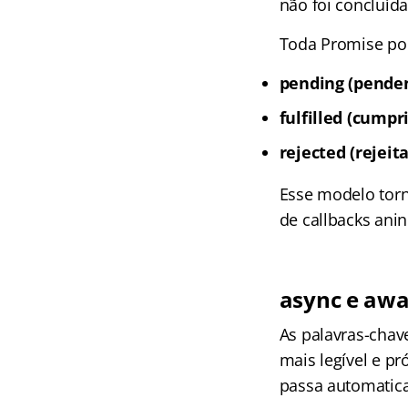
não foi concluí
Toda Promise pod
pending (pende
fulfilled (cumpr
rejected (rejeit
Esse modelo torn
de callbacks ani
async e awa
As palavras-cha
mais legível e p
passa automatic