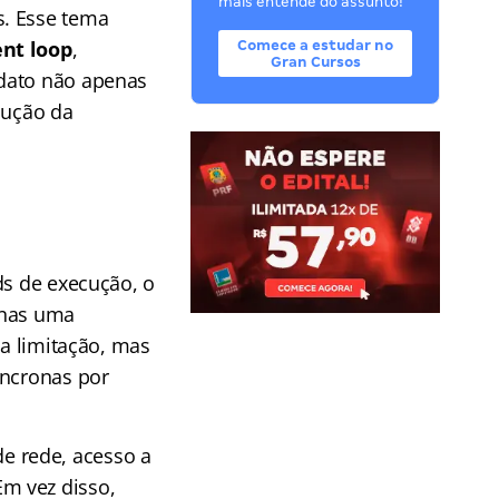
mais entende do assunto!
s. Esse tema
nt loop
,
Comece a estudar no
Gran Cursos
idato não apenas
cução da
ds de execução, o
enas uma
ma limitação, mas
íncronas por
e rede, acesso a
m vez disso,