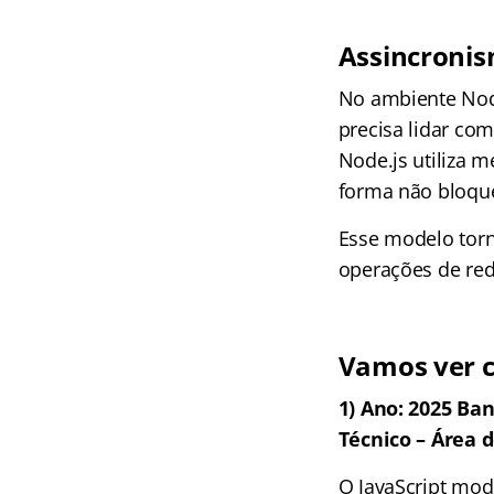
Assincronis
No ambiente Node
precisa lidar com
Node.js utiliza 
forma não bloque
Esse modelo torn
operações de red
Vamos ver c
1) Ano: 2025 Ba
Técnico – Área 
O JavaScript mod