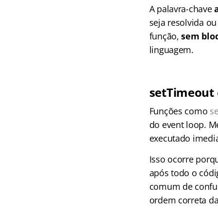
A palavra-chave
seja resolvida o
função,
sem bloq
linguagem.
setTimeout
Funções como
s
do event loop. M
executado imedi
Isso ocorre porqu
após todo o códi
comum de confus
ordem correta da