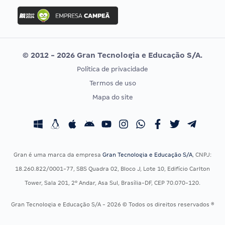
Concurso Ibama
Idecan
Concurso MPU
Selecon
Editais publicados
Uniase
© 2012 - 2026 Gran Tecnologia e Educação S/A.
Vunesp
Política de privacidade
CONCURSOS POR PROFISSÃO
EXAME DE ORDEM
Termos de uso
Concursos Administrativos
OAB
Mapa do site
Concursos Educação
Prova OAB
Concursos Fiscais
Calendário OAB
Concursos Jurídicos
Questões OAB
Concursos Militares
Recursos OAB
Gran é uma marca da empresa
Gran Tecnologia e Educação S/A
, CNPJ:
Concursos Policiais
Exame de Ordem
18.260.822/0001-77, SBS Quadra 02, Bloco J, Lote 10, Edifício Carlton
Concursos Saúde
Tower, Sala 201, 2º Andar, Asa Sul, Brasília-DF, CEP 70.070-120.
Concursos Tribunais
Gran Tecnologia e Educação S/A - 2026 © Todos os direitos reservados ®
Residência Multiprofissional