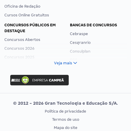
Oficina de Redação
Cursos Online Gratuitos
CONCURSOS PÚBLICOS EM
BANCAS DE CONCURSOS
DESTAQUE
Cebraspe
Concursos Abertos
Cesgranrio
Concursos 2026
Consulplan
Concursos 2025
FCC
Veja mais
Concurso Nacional Unificado
FGV
Concurso Ibama
Idecan
Concurso MPU
Selecon
Editais publicados
Uniase
© 2012 - 2026 Gran Tecnologia e Educação S/A.
Vunesp
Política de privacidade
CONCURSOS POR PROFISSÃO
EXAME DE ORDEM
Termos de uso
Concursos Administrativos
OAB
Mapa do site