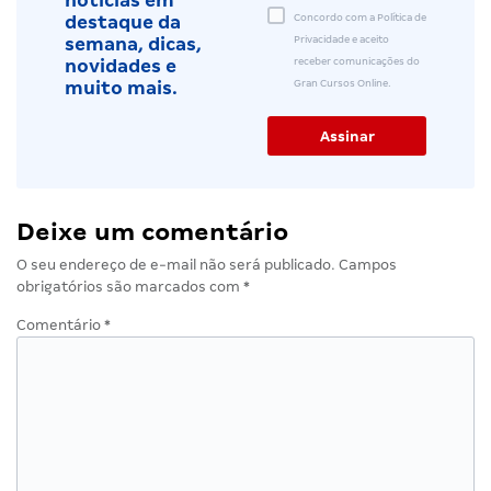
notícias em
Concordo com a Política de
destaque da
Privacidade e aceito
semana, dicas,
receber comunicações do
novidades e
Gran Cursos Online.
muito mais.
Deixe um comentário
O seu endereço de e-mail não será publicado.
Campos
obrigatórios são marcados com
*
Comentário
*