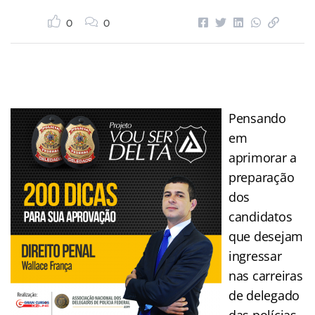
0
0
Pensando
em
aprimorar a
preparação
dos
candidatos
que desejam
ingressar
nas carreiras
de delegado
das polícias