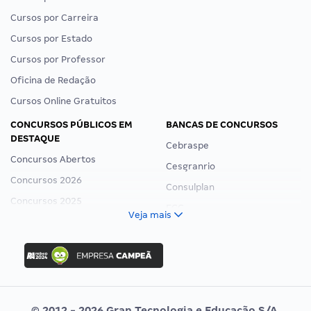
Cursos por Carreira
Cursos por Estado
Cursos por Professor
Oficina de Redação
Cursos Online Gratuitos
CONCURSOS PÚBLICOS EM
BANCAS DE CONCURSOS
DESTAQUE
Cebraspe
Concursos Abertos
Cesgranrio
Concursos 2026
Consulplan
Concursos 2025
FCC
Veja mais
Concurso Nacional Unificado
FGV
Concurso Ibama
Idecan
Concurso MPU
Selecon
Editais publicados
Uniase
© 2012 - 2026 Gran Tecnologia e Educação S/A.