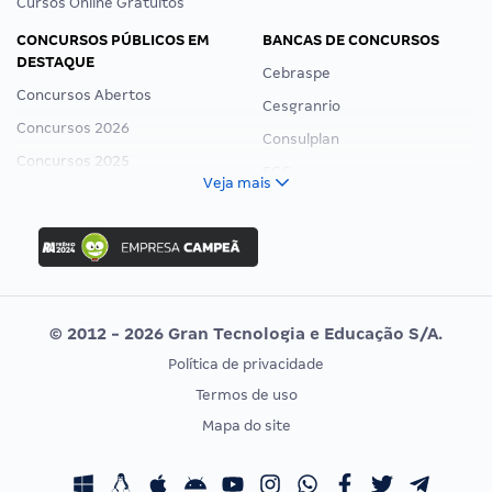
Cursos Online Gratuitos
CONCURSOS PÚBLICOS EM
BANCAS DE CONCURSOS
DESTAQUE
Cebraspe
Concursos Abertos
Cesgranrio
Concursos 2026
Consulplan
Concursos 2025
FCC
Veja mais
Concurso Nacional Unificado
FGV
Concurso Ibama
Idecan
Concurso MPU
Selecon
Editais publicados
Uniase
© 2012 - 2026 Gran Tecnologia e Educação S/A.
Vunesp
Política de privacidade
CONCURSOS POR PROFISSÃO
EXAME DE ORDEM
Termos de uso
Concursos Administrativos
OAB
Mapa do site
Concursos Educação
Prova OAB
Concursos Fiscais
Calendário OAB