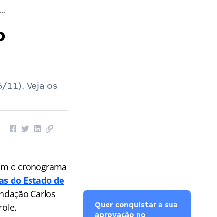
ova TCE GO: veja a elaboração do gabarito extraoficial
o
/11). Veja os
com o cronograma
as do Estado de
undação Carlos
Quer conquistar a sua
role.
aprovação no