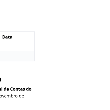
Data
O
al de Contas do
 novembro de