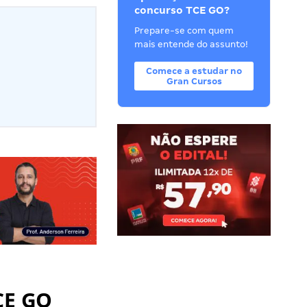
concurso TCE GO?
Prepare-se com quem
mais entende do assunto!
Comece a estudar no
Gran Cursos
CE GO