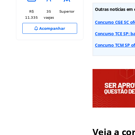
Outras notícias em 
R$
35
Superior
11.335
vagas
Concurso CGE SC ofe
Acompanhar
Concurso TCE SP: ba
Concurso TCM SP ofe
Veja a co