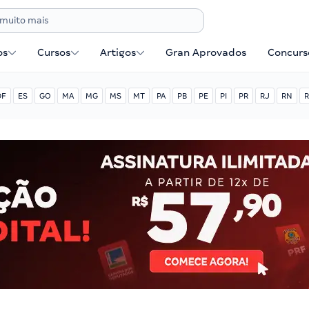
os
Cursos
Artigos
Gran Aprovados
Concurse
DF
ES
GO
MA
MG
MS
MT
PA
PB
PE
PI
PR
RJ
RN
R