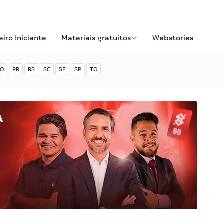
iro Iniciante
Materiais gratuitos
Webstories
O
RR
RS
SC
SE
SP
TO