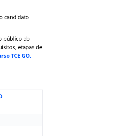
 o candidato
 público do
isitos, etapas de
urso TCE GO.
O