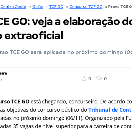
Centro Oeste
››
Goiás
››
TCE GO
››
Concurso TCE GO
››
Pr
E GO: veja a elaboração d
 extraoficial
rso TCE GO será aplicada no próximo domingo (06
eira
0
0
22
urso TCE GO
está chegando, concurseiro. De acordo 
ovas objetivas do concurso público do
Tribunal de Cont
cadas no próximo domingo (06/11). Organizado pela F
adas 35 vagas de nível superior para a carreira de cont