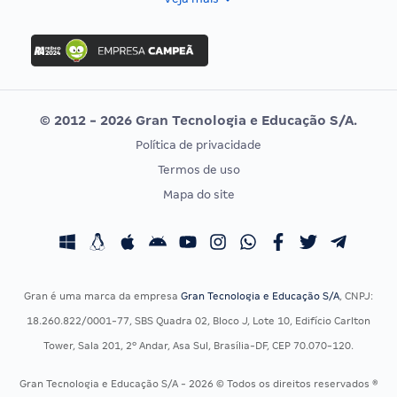
Concurso Nacional Unificado
FGV
Concurso Ibama
Idecan
Concurso MPU
Selecon
Editais publicados
Uniase
© 2012 - 2026 Gran Tecnologia e Educação S/A.
Vunesp
Política de privacidade
CONCURSOS POR PROFISSÃO
EXAME DE ORDEM
Termos de uso
Concursos Administrativos
OAB
Mapa do site
Concursos Educação
Prova OAB
Concursos Fiscais
Calendário OAB
Concursos Jurídicos
Questões OAB
Concursos Militares
Recursos OAB
Gran é uma marca da empresa
Gran Tecnologia e Educação S/A
, CNPJ:
Concursos Policiais
Exame de Ordem
18.260.822/0001-77, SBS Quadra 02, Bloco J, Lote 10, Edifício Carlton
Concursos Saúde
Tower, Sala 201, 2º Andar, Asa Sul, Brasília-DF, CEP 70.070-120.
Concursos Tribunais
Gran Tecnologia e Educação S/A - 2026 © Todos os direitos reservados ®
Residência Multiprofissional