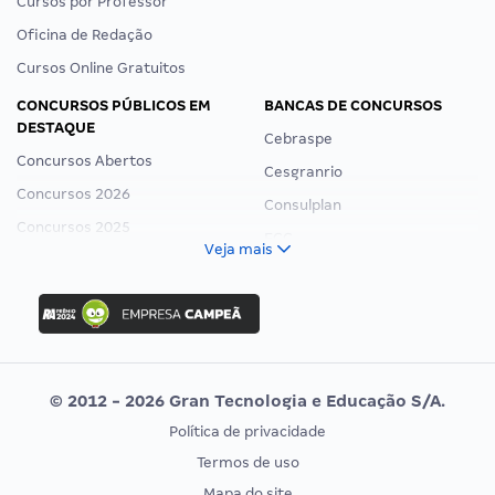
Cursos por Professor
Oficina de Redação
Cursos Online Gratuitos
CONCURSOS PÚBLICOS EM
BANCAS DE CONCURSOS
DESTAQUE
Cebraspe
Concursos Abertos
Cesgranrio
Concursos 2026
Consulplan
Concursos 2025
FCC
Veja mais
Concurso Nacional Unificado
FGV
Concurso Ibama
Idecan
Concurso MPU
Selecon
Editais publicados
Uniase
© 2012 - 2026 Gran Tecnologia e Educação S/A.
Vunesp
Política de privacidade
CONCURSOS POR PROFISSÃO
EXAME DE ORDEM
Termos de uso
Concursos Administrativos
OAB
Mapa do site