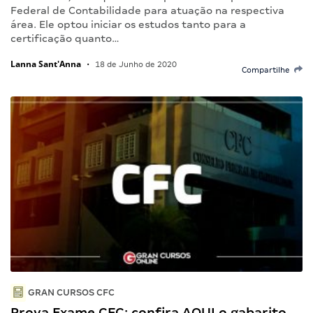
Federal de Contabilidade para atuação na respectiva
área. Ele optou iniciar os estudos tanto para a
certificação quanto…
Lanna Sant'Anna
•
18 de Junho de 2020
Compartilhe
GRAN CURSOS CFC
Prova Exame CFC: confira AQUI o gabarito