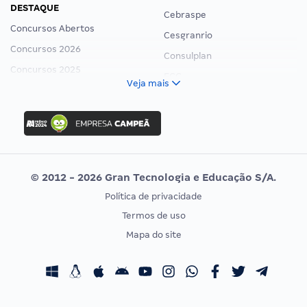
DESTAQUE
Cebraspe
Concursos Abertos
Cesgranrio
Concursos 2026
Consulplan
Concursos 2025
FCC
Veja mais
Concurso Nacional Unificado
FGV
Concurso Ibama
Idecan
Concurso MPU
Selecon
Editais publicados
Uniase
© 2012 - 2026 Gran Tecnologia e Educação S/A.
Vunesp
Política de privacidade
CONCURSOS POR PROFISSÃO
EXAME DE ORDEM
Termos de uso
Concursos Administrativos
OAB
Mapa do site
Concursos Educação
Prova OAB
Concursos Fiscais
Calendário OAB
Concursos Jurídicos
Questões OAB
Concursos Militares
Recursos OAB