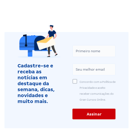
Cadastre-se e
receba as
notícias em
Concordo com a Política de
destaque da
Privacidade e aceito
semana, dicas,
receber comunicações do
novidades e
Gran Cursos Online.
muito mais.