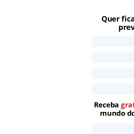
Quer fic
prev
Receba
gra
mundo dos