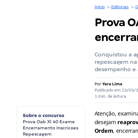
Início
››
Editorias
››
G
Prova O
encerra
Conquistou a a
repescagem na 
desempenho e a
Por
Yara Lima
Publicado em
13/03/
1 min. de leitura
Atenção, examina
Sobre o concurso
desejam
reaprov
Prova Oab Xl 40 Exame
Encerramento Inscricoes
Ordem
, encerram
Repescagem