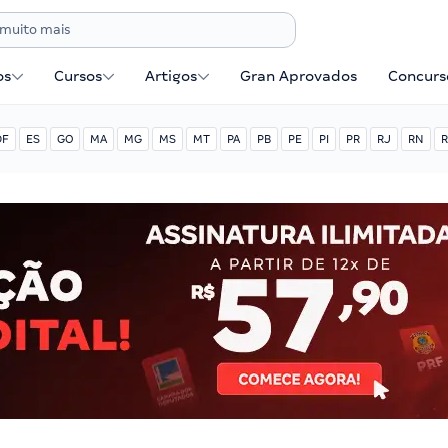
os
Cursos
Artigos
Gran Aprovados
Concurse
DF
ES
GO
MA
MG
MS
MT
PA
PB
PE
PI
PR
RJ
RN
R