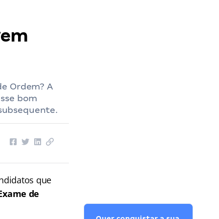
agem
 de Ordem? A
esse bom
subsequente.
andidatos que
 Exame de
Quer conquistar a sua