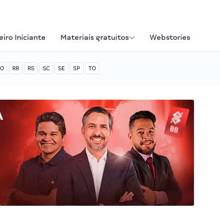
iro Iniciante
Materiais gratuitos
Webstories
O
RR
RS
SC
SE
SP
TO