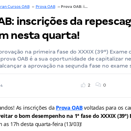
ran Cursos OAB
››
Prova OAB
››
Prova OAB: inscrições da repescagem encerram nesta quarta!
AB: inscrições da repesc
m nesta quarta!
provação na primeira fase do XXXIX (39º) Exame
prova OAB é a sua oportunidade de capitalizar n
lcançar a aprovação na segunda fase no exame 
2
0
24
ndos! As inscrições da
Prova OAB
voltadas para os c
eitar o bom desempenho na 1ª fase do XXXIX (39º)
 as 17h desta quarta-feira (13/03)!