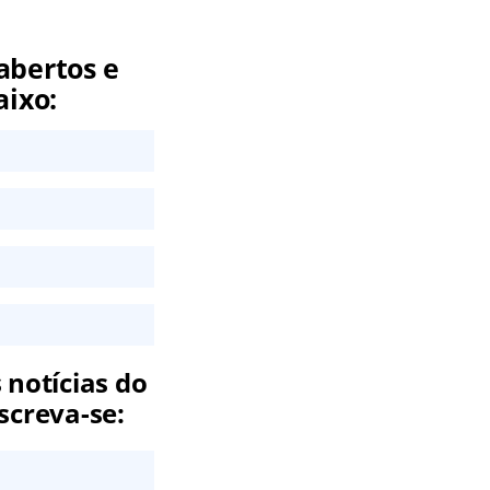
abertos e
aixo:
 notícias do
screva-se: