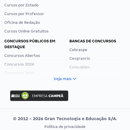
Cursos por Estado
Cursos por Professor
Oficina de Redação
Cursos Online Gratuitos
CONCURSOS PÚBLICOS EM
BANCAS DE CONCURSOS
DESTAQUE
Cebraspe
Concursos Abertos
Cesgranrio
Concursos 2026
Consulplan
Concursos 2025
FCC
Veja mais
Concurso Nacional Unificado
FGV
Concurso Ibama
Idecan
Concurso MPU
Selecon
Editais publicados
Uniase
© 2012 - 2026 Gran Tecnologia e Educação S/A.
Vunesp
Política de privacidade
CONCURSOS POR PROFISSÃO
EXAME DE ORDEM