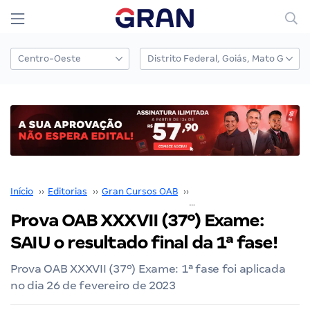
Início
››
Editorias
››
Gran Cursos OAB
››
Prova OAB
››
Prova OAB X
Prova OAB XXXVII (37º) Exame:
SAIU o resultado final da 1ª fase!
Prova OAB XXXVII (37º) Exame: 1ª fase foi aplicada
no dia 26 de fevereiro de 2023