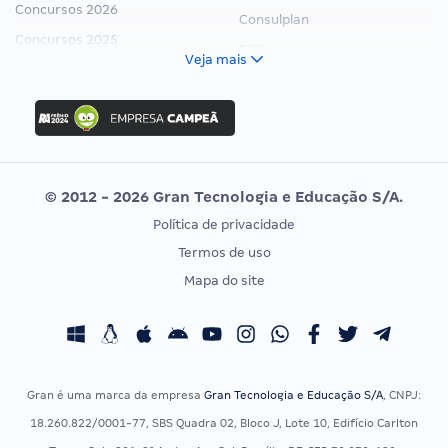
Concursos 2026
Consulplan
Concursos 2025
FCC
Veja mais
Concurso Nacional Unificado
FGV
Concurso Ibama
Idecan
Concurso MPU
Selecon
Editais publicados
Uniase
© 2012 - 2026 Gran Tecnologia e Educação S/A.
Vunesp
Política de privacidade
CONCURSOS POR PROFISSÃO
EXAME DE ORDEM
Termos de uso
Concursos Administrativos
OAB
Mapa do site
Concursos Educação
Prova OAB
Concursos Fiscais
Calendário OAB
Concursos Jurídicos
Questões OAB
Concursos Militares
Recursos OAB
Gran é uma marca da empresa
Gran Tecnologia e Educação S/A
, CNPJ:
Concursos Policiais
Exame de Ordem
18.260.822/0001-77, SBS Quadra 02, Bloco J, Lote 10, Edifício Carlton
Concursos Saúde