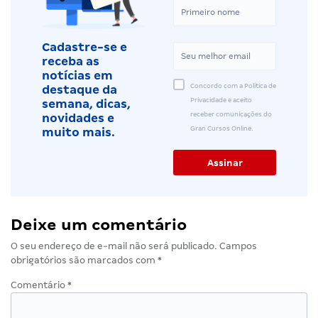
Cadastre-se e
receba as
notícias em
Concordo com a Política de
destaque da
Privacidade e aceito
semana, dicas,
receber comunicações do
novidades e
Gran Cursos Online.
muito mais.
Deixe um comentário
O seu endereço de e-mail não será publicado.
Campos
obrigatórios são marcados com
*
Comentário
*