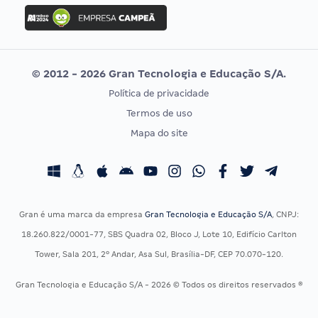
Concurso Ibama
Idecan
Concurso MPU
Selecon
Editais publicados
Uniase
© 2012 - 2026 Gran Tecnologia e Educação S/A.
Vunesp
Política de privacidade
CONCURSOS POR PROFISSÃO
EXAME DE ORDEM
Termos de uso
Concursos Administrativos
OAB
Mapa do site
Concursos Educação
Prova OAB
Concursos Fiscais
Calendário OAB
Concursos Jurídicos
Questões OAB
Concursos Militares
Recursos OAB
Gran é uma marca da empresa
Gran Tecnologia e Educação S/A
, CNPJ:
Concursos Policiais
Exame de Ordem
18.260.822/0001-77, SBS Quadra 02, Bloco J, Lote 10, Edifício Carlton
Concursos Saúde
Tower, Sala 201, 2º Andar, Asa Sul, Brasília-DF, CEP 70.070-120.
Concursos Tribunais
Gran Tecnologia e Educação S/A - 2026 © Todos os direitos reservados ®
Residência Multiprofissional