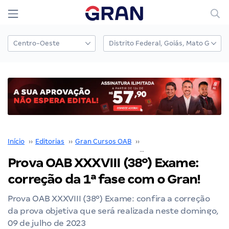
Início
››
Editorias
››
Gran Cursos OAB
››
Prova OAB
››
Prova OAB X
Prova OAB XXXVIII (38º) Exame:
correção da 1ª fase com o Gran!
Prova OAB XXXVIII (38º) Exame: confira a correção
da prova objetiva que será realizada neste domingo,
09 de julho de 2023