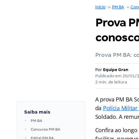
Início
››
PM BA
››
Con
Prova PM
conosco
Prova PM BA: c
Por
Equipe Gran
Publicado em
20/01/
2 min. de leitura
A prova PM BA So
da
Polícia Milita
Saiba mais
Soldado. A remun
PM BA
Confira ao longo
Concurso PM BA
facilitar, navegu
Edital PM BA