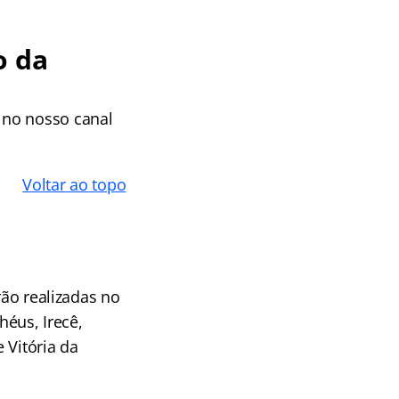
o da
 no nosso canal
Voltar ao topo
rão realizadas no
héus, Irecê,
e Vitória da