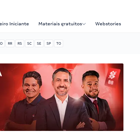
iro Iniciante
Materiais gratuitos
Webstories
O
RR
RS
SC
SE
SP
TO