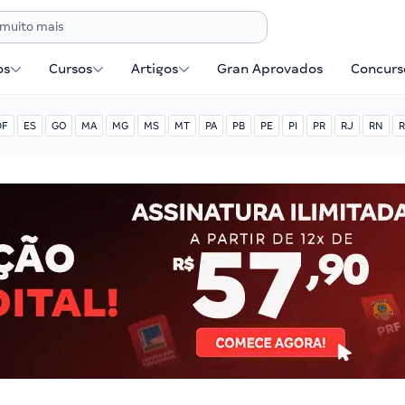
os
Cursos
Artigos
Gran Aprovados
Concurse
DF
ES
GO
MA
MG
MS
MT
PA
PB
PE
PI
PR
RJ
RN
R