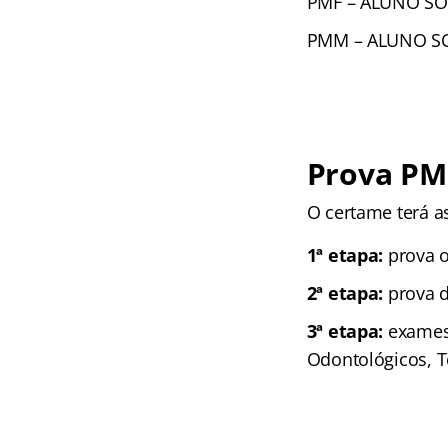
PMF – ALUNO SOL
PMM – ALUNO SO
Prova PM
O certame terá a
1ª etapa:
prova o
2ª etapa:
prova d
3ª etapa:
exames 
Odontológicos, T