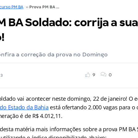
curso PM BA
››
Prova PM BA Soldado: corrija a sua prova conosco!
 BA Soldado: corrija a su
!
onfira a correção da prova no Domingo
9
0
23
ldado vai acontecer neste domingo, 22 de janeiro! O e
r do Estado da Bahia
está ofertando 2.000 vagas para o 
eração é de R$ 4.012,11.
 desta matéria mais informações sobre a prova PM BA 
e utilizando o índice disponibilizado abaixo: