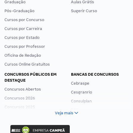
Graduação
Aulas Grátis
Pós-Graduação
Sugerir Curso
Cursos por Concurso
Cursos por Carreira
Cursos por Estado
Cursos por Professor
Oficina de Redação
Cursos Online Gratuitos
CONCURSOS PÚBLICOS EM
BANCAS DE CONCURSOS
DESTAQUE
Cebraspe
Concursos Abertos
Cesgranrio
Concursos 2026
Consulplan
Concursos 2025
FCC
Veja mais
Concurso Nacional Unificado
FGV
Concurso Ibama
Idecan