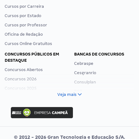
Cursos por Carreira
Cursos por Estado
Cursos por Professor
Oficina de Redação
Cursos Online Gratuitos
CONCURSOS PÚBLICOS EM
BANCAS DE CONCURSOS
DESTAQUE
Cebraspe
Concursos Abertos
Cesgranrio
Concursos 2026
Consulplan
Concursos 2025
FCC
Veja mais
Concurso Nacional Unificado
FGV
Concurso Ibama
Idecan
Concurso MPU
Selecon
Editais publicados
Uniase
© 2012 - 2026 Gran Tecnologia e Educação S/A.
Vunesp