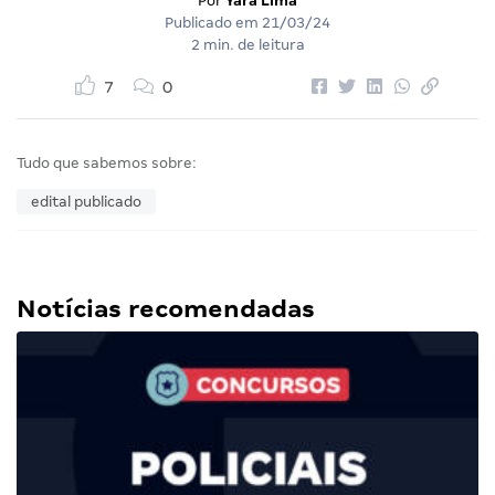
Por
Yara Lima
Publicado em
21/03/24
2 min. de leitura
7
0
Tudo que sabemos sobre:
edital publicado
Notícias recomendadas