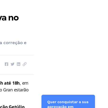
va no
a correção e
h até 18h
, em
o Gran estarão
Quer conquistar a sua
ção Getúlio
aprovação em