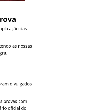
prova
 aplicação das
atendo as nossas
gra.
 foram divulgados
as provas com
rio oficial do