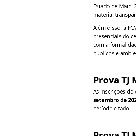
Estado de Mato G
material transpa
Além disso, a FG
presenciais do c
com a formalidad
públicos e ambien
Prova TJ M
As inscrições do 
setembro de 20
período citado.
Prova TJ 