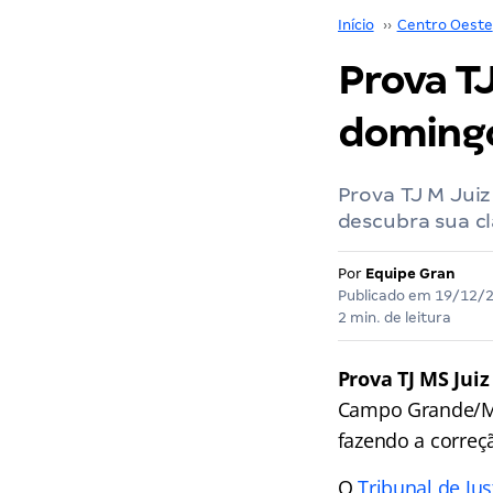
Início
››
Centro Oeste
Prova TJ
domingo
Prova TJ M Juiz
descubra sua cl
Por
Equipe Gran
Publicado em
19/12/
2 min. de leitura
Prova TJ MS Juiz
Campo Grande/MS.
fazendo a correç
O
Tribunal de Ju