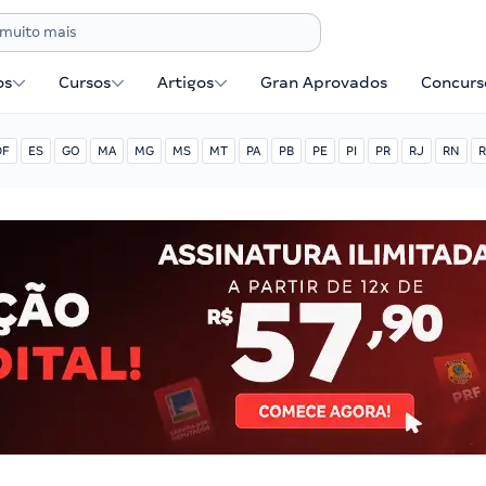
os
Cursos
Artigos
Gran Aprovados
Concurse
DF
ES
GO
MA
MG
MS
MT
PA
PB
PE
PI
PR
RJ
RN
R