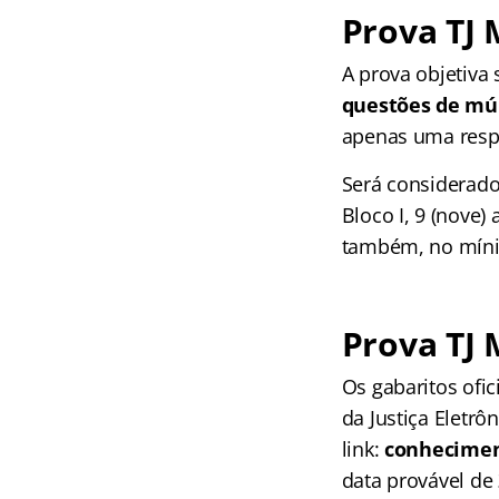
Prova TJ 
A prova objetiva 
questões de múl
apenas uma respo
Será considerado
Bloco I, 9 (nove) 
também, no mínim
Prova TJ 
Os gabaritos ofic
da Justiça Eletrô
link:
conheciment
data provável de