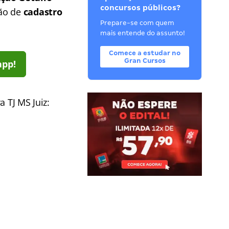
concursos públicos?
ão de
cadastro
Prepare-se com quem
mais entende do assunto!
Comece a estudar no
Gran Cursos
app!
 TJ MS Juiz: