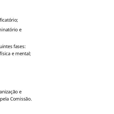
ficatório;
minatório e
uintes fases:
ísica e mental;
ganização e
 pela Comissão.