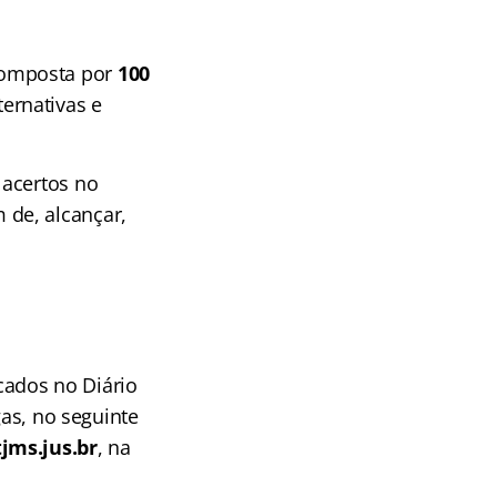
á composta por
100
ernativas e
 acertos no
m de, alcançar,
icados no Diário
gas, no seguinte
jms.jus.br
, na