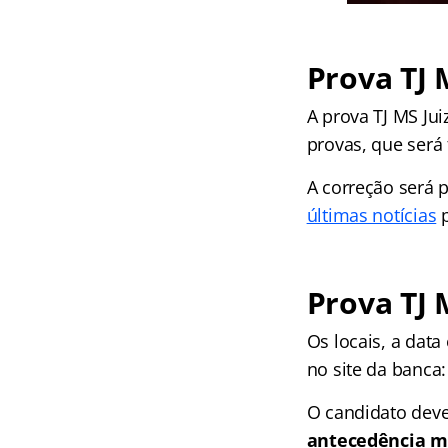
Prova TJ 
A prova TJ MS Jui
provas, que será 
A correção será 
últimas notícias
p
Prova TJ 
Os locais, a data
no site da banca:
O candidato deve
antecedência m