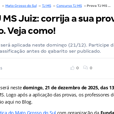
››
Mato Grosso do Sul
››
TJ MS
››
Concurso TJ MS
››
Prova TJ MS Juiz: corrija a sua prova no domingo. Veja como!
 MS Juiz: corrija a sua pro
. Veja como!
 será aplicada neste domingo (21/12). Participe d
assificação antes do gabarito ser publicado.
0
0
25
será neste
domingo, 21 de dezembro de 2025, das 13
 Logo após a aplicação das provas, os professores d
ão aqui no Blog.
stiça do Mato Grosso do Sul
com organização da
Funda