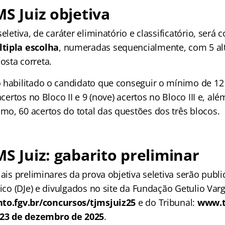
MS Juiz objetiva
seletiva, de caráter eliminatório e classificatório, ser
tipla escolha
, numeradas sequencialmente, com 5 alt
sta correta.
 habilitado o candidato que conseguir o mínimo de 12
acertos no Bloco II e 9 (nove) acertos no Bloco III e, alé
o, 60 acertos do total das questões dos três blocos.
MS Juiz: gabarito preliminar
iais preliminares da prova objetiva seletiva serão publ
nico (DJe) e divulgados no site da Fundação Getulio Var
o.fgv.br/concursos/tjmsjuiz25
e do Tribunal:
www.t
23 de dezembro de 2025
.