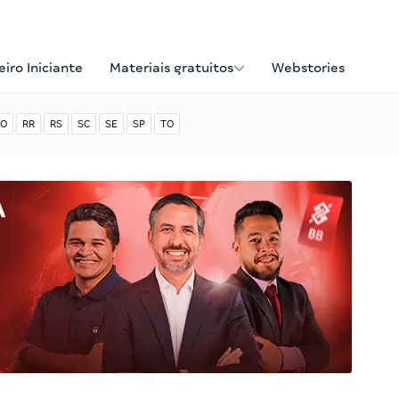
iro Iniciante
Materiais gratuitos
Webstories
O
RR
RS
SC
SE
SP
TO