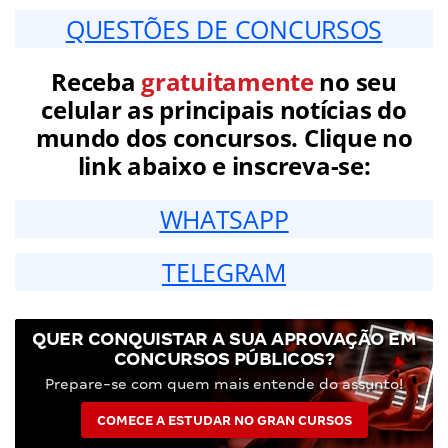
QUESTÕES DE CONCURSOS
Receba
gratuitamente
no seu
celular as principais notícias do
mundo dos concursos. Clique no
link abaixo e inscreva-se:
WHATSAPP
TELEGRAM
QUER CONQUISTAR A SUA APROVAÇÃO EM
CONCURSOS PÚBLICOS?
Prepare-se com quem mais entende do assunto!
COMECE A ESTUDAR NO GRAN CURSOS