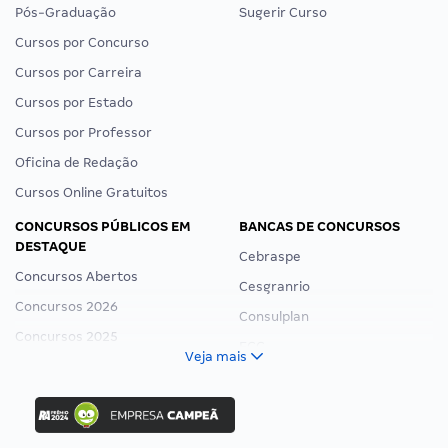
Pós-Graduação
Sugerir Curso
Cursos por Concurso
Cursos por Carreira
Cursos por Estado
Cursos por Professor
Oficina de Redação
Cursos Online Gratuitos
CONCURSOS PÚBLICOS EM
BANCAS DE CONCURSOS
DESTAQUE
Cebraspe
Concursos Abertos
Cesgranrio
Concursos 2026
Consulplan
Concursos 2025
FCC
Veja mais
Concurso Nacional Unificado
FGV
Concurso Ibama
Idecan
Concurso MPU
Selecon