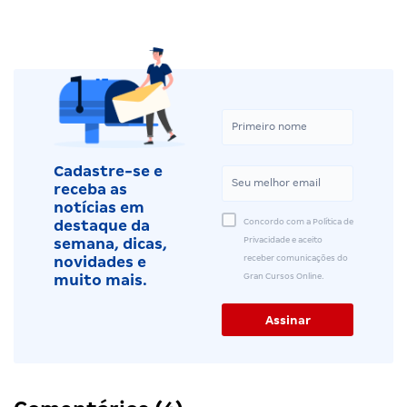
Cadastre-se e
receba as
notícias em
Concordo com a Política de
destaque da
Privacidade e aceito
semana, dicas,
receber comunicações do
novidades e
Gran Cursos Online.
muito mais.