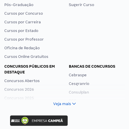
Pós-Graduação
Sugerir Curso
Cursos por Concurso
Cursos por Carreira
Cursos por Estado
Cursos por Professor
Oficina de Redação
Cursos Online Gratuitos
CONCURSOS PÚBLICOS EM
BANCAS DE CONCURSOS
DESTAQUE
Cebraspe
Concursos Abertos
Cesgranrio
Concursos 2026
Consulplan
Concursos 2025
FCC
Veja mais
Concurso Nacional Unificado
FGV
Concurso Ibama
Idecan
Concurso MPU
Selecon