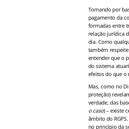
Tomando por base
pagamento da con
formadas entre t
relação jurídica
dia. Como qualqu
também respeite 
entender que o p
do sistema atuar
efeitos do que o
Mas, como no Dir.
proteção) revela
verdade, das base
o caso
) – existe 
âmbito do RGPS. 
no princípio da s