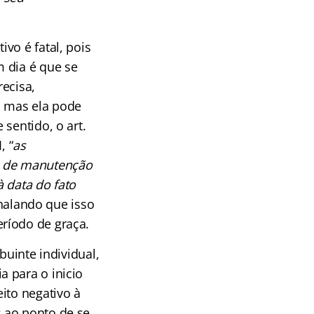
vo é fatal, pois
 dia é que se
recisa,
, mas ela pode
sentido, o art.
, “
as
o de manutenção
 data do fato
sinalando que isso
ríodo de graça.
buinte individual,
 para o inicio
ito negativo à
 ao ponto de se