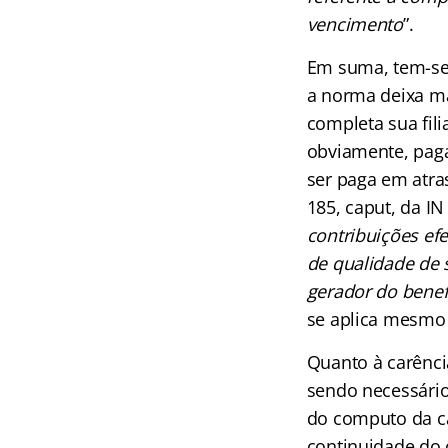
vencimento
”.
Em suma, tem-se 
a norma deixa ma
completa sua fili
obviamente, paga
ser paga em atras
185, caput, da IN
contribuições ef
de qualidade de 
gerador do benef
se aplica mesmo 
Quanto à carência
sendo necessário
do computo da ca
continuidade do 