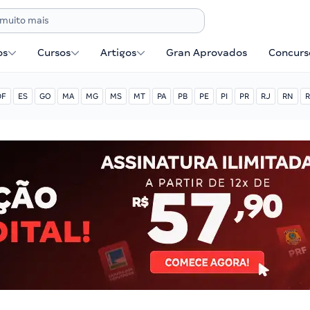
os
Cursos
Artigos
Gran Aprovados
Concurse
DF
ES
GO
MA
MG
MS
MT
PA
PB
PE
PI
PR
RJ
RN
R