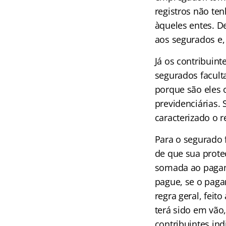
registros não te
àqueles entes. D
aos segurados e,
Já os contribuint
segurados facult
porque são eles 
previdenciárias.
caracterizado o 
Para o segurado 
de que sua prote
somada ao pagam
pague, se o paga
regra geral, fei
terá sido em vão,
contribuintes in