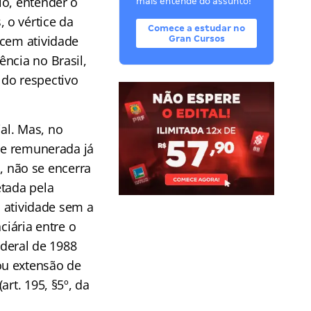
io, entender o
mais entende do assunto!
 o vértice da
Comece a estudar no
rcem atividade
Gran Cursos
ncia no Brasil,
 do respectivo
al. Mas, no
ade remunerada já
o, não se encerra
etada pela
a atividade sem a
ciária entre o
ederal de 1988
ou extensão de
rt. 195, §5º, da