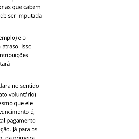
sórias que cabem
ode ser imputada
xemplo) e o
 atraso. Isso
ntribuições
tará
lara no sentido
to voluntário)
esmo que ele
 vencimento é,
 tal pagamento
ção. Já para os
m, da primeira