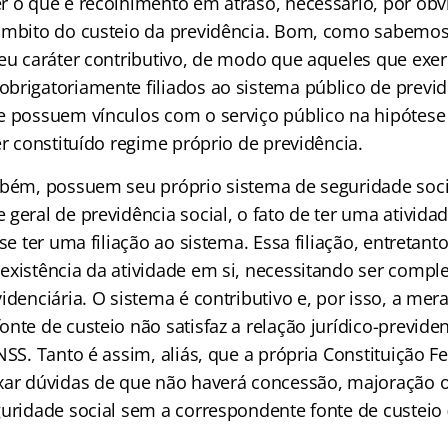
r o que é recolhimento em atraso, necessário, por óbv
âmbito do custeio da previdência. Bom, como sabemos,
seu caráter contributivo, de modo que aqueles que exe
brigatoriamente filiados ao sistema público de previdê
e possuem vínculos com o serviço público na hipótese
er constituído regime próprio de previdência.
mbém, possuem seu próprio sistema de seguridade soci
 geral de previdência social, o fato de ter uma ativid
 se ter uma filiação ao sistema. Essa filiação, entretant
existência da atividade em si, necessitando ser compl
idenciária. O sistema é contributivo e, por isso, a mer
nte de custeio não satisfaz a relação jurídico-previden
NSS. Tanto é assim, aliás, que a própria Constituição F
xar dúvidas de que não haverá concessão, majoração 
uridade social sem a correspondente fonte de custeio (a