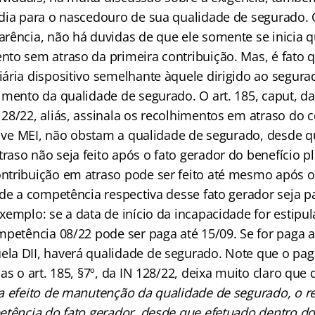
dia para o nascedouro de sua qualidade de segurado. 
rência, não há duvidas de que ele somente se inicia q
to sem atraso da primeira contribuição. Mas, é fato 
ária dispositivo semelhante àquele dirigido ao segurad
imento da qualidade de segurado. O art. 185, caput, da
28/22, aliás, assinala os recolhimentos em atraso do c
usive MEI, não obstam a qualidade de segurado, desde q
so não seja feito após o fato gerador do benefício ple
tribuição em atraso pode ser feito até mesmo após o
sde a competência respectiva desse fato gerador seja p
xemplo: se a data de início da incapacidade for estipu
mpetência 08/22 pode ser paga até 15/09. Se for paga a
a DII, haverá qualidade de segurado. Note que o pa
as o art. 185, §7º, da IN 128/22, deixa muito claro que 
a efeito de manutenção da qualidade de segurado, o r
etência do fato gerador, desde que efetuado dentro do