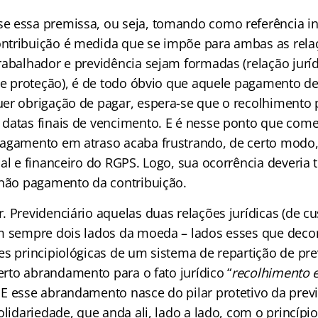
 essa premissa, ou seja, tomando como referência ini
tribuição é medida que se impõe para ambas as relaç
rabalhador e previdência sejam formadas (relação juríd
 de proteção), é de todo óbvio que aquele pagamento de
er obrigação de pagar, espera-se que o recolhimento 
datas finais de vencimento. E é nesse ponto que com
agamento em atraso acaba frustrando, de certo modo, 
ial e financeiro do RGPS. Logo, sua ocorrência deveria
 não pagamento da contribuição.
 Previdenciário aquelas duas relações jurídicas (de cu
m sempre dois lados da moeda – lados esses que dec
s principiológicas de um sistema de repartição de pre
certo abrandamento para o fato jurídico “
recolhimento 
E esse abrandamento nasce do pilar protetivo da previ
olidariedade, que anda ali, lado a lado, com o princípi