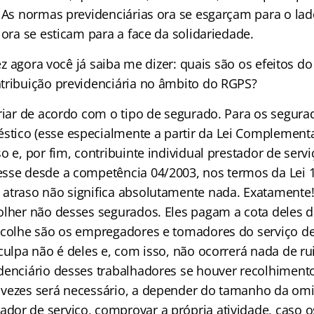
. As normas previdenciárias ora se esgarçam para o lad
 ora se esticam para a face da solidariedade.
lvez agora você já saiba me dizer: quais são os efeitos 
tribuição previdenciária no âmbito do RGPS?
ariar de acordo com o tipo de segurado. Para os segur
ico (esse especialmente a partir da Lei Complementa
o e, por fim, contribuinte individual prestador de ser
sse desde a competência 04/2003, nos termos da Lei 1
atraso não significa absolutamente nada. Exatamente
olher não desses segurados. Eles pagam a cota deles d
ecolhe são os empregadores e tomadores do serviço de
 culpa não é deles e, com isso, não ocorrerá nada de r
denciário desses trabalhadores se houver recolhiment
 vezes será necessário, a depender do tamanho da om
or de serviço, comprovar a própria atividade, caso o