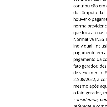
contribuição em 
do cômputo da ca
houver o pagamen
norma previdenci
que toca ao nasc
Normativa INSS 1
individual, incl
pagamento em atra
pagamento da con
fato gerador, de
de vencimento. E
22/08/2022, a co
mesmo após aquel
o fato gerador, m
considerada, par
referente à comp