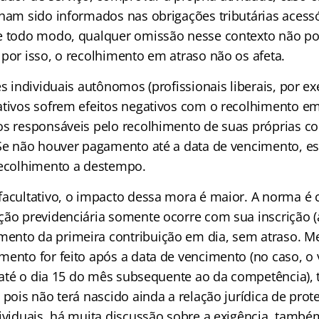
nham sido informados nas obrigações tributárias aces
e todo modo, qualquer omissão nesse contexto não p
 por isso, o recolhimento em atraso não os afeta.
es individuais autônomos (profissionais liberais, por e
ativos sofrem efeitos negativos com o recolhimento em
os responsáveis pelo recolhimento de suas próprias co
 Se não houver pagamento até a data de vencimento, es
recolhimento a destempo.
facultativo, o impacto dessa mora é maior. A norma é c
ção previdenciária somente ocorre com sua inscrição (a
ento da primeira contribuição em dia, sem atraso. M
mento for feito após a data de vencimento (no caso, o
to até o dia 15 do mês subsequente ao da competência),
 pois não terá nascido ainda a relação jurídica de prote
dividuais, há muita discussão sobre a exigência, també