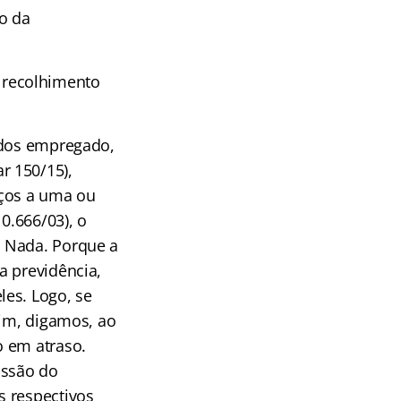
o da
do recolhimento
ados empregado,
r 150/15),
viços a uma ou
0.666/03), o
! Nada. Porque a
a previdência,
les. Logo, se
uim, digamos, ao
o em atraso.
issão do
s respectivos