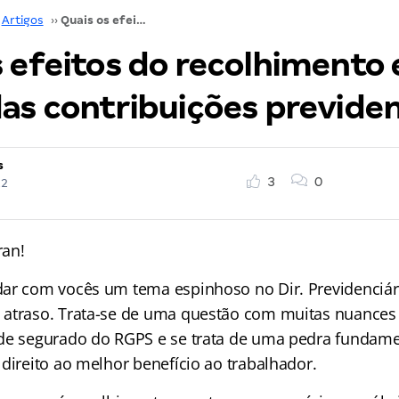
Artigos
››
Quais os efeitos do recolhimento em atraso das contribuições previdenciárias?
s efeitos do recolhimento
as contribuições previden
s
3
0
22
ran!
ar com vocês um tema espinhoso no Dir. Previdenciári
atraso. Trata-se de uma questão com muitas nuances 
de segurado do RGPS e se trata de uma pedra fundame
direito ao melhor benefício ao trabalhador.