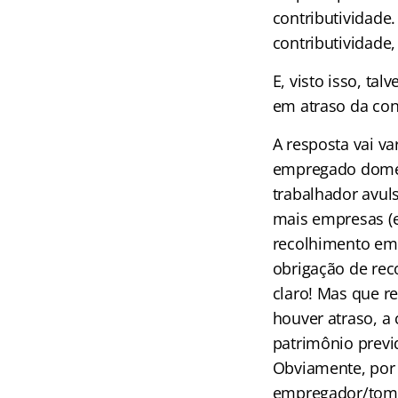
contributividade
contributividade,
E, visto isso, ta
em atraso da con
A resposta vai v
empregado domést
trabalhador avuls
mais empresas (e
recolhimento em 
obrigação de rec
claro! Mas que r
houver atraso, a
patrimônio previ
Obviamente, por
empregador/tomad