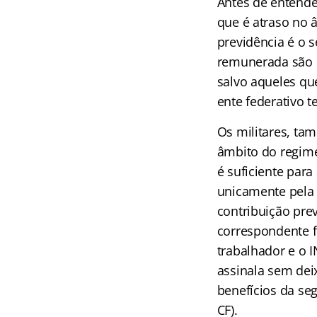
Antes de entende
que é atraso no 
previdência é o 
remunerada são o
salvo aqueles qu
ente federativo t
Os militares, ta
âmbito do regime
é suficiente para
unicamente pela 
contribuição prev
correspondente fo
trabalhador e o I
assinala sem dei
benefícios da seg
CF).