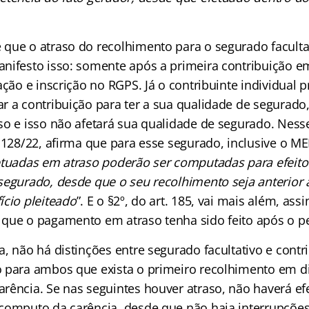
que o atraso do recolhimento para o segurado facultati
nifesto isso: somente após a primeira contribuição em
ação e inscrição no RGPS. Já o contribuinte individual p
r a contribuição para ter a sua qualidade de segurado
o e isso não afetará sua qualidade de segurado. Nesse 
 128/22, afirma que para esse segurado, inclusive o MEI
etuadas em atraso poderão ser computadas para efeit
segurado, desde que o seu recolhimento seja anterior à
ício pleiteado
”. E o §2º, do art. 185, vai mais além, as
que o pagamento em atraso tenha sido feito após o pe
, não há distinções entre segurado facultativo e contri
 para ambos que exista o primeiro recolhimento em dia
rência. Se nas seguintes houver atraso, não haverá efe
computo da carência, desde que não haja interrupções