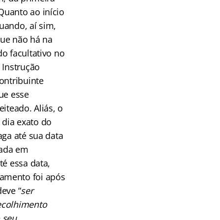
Quanto ao início
uando, aí sim,
que não há na
o facultativo no
 Instrução
ontribuinte
ue esse
iteado. Aliás, o
 dia exato do
aga até sua data
lada em
té essa data,
gamento foi após
deve “
ser
ecolhimento
 seu