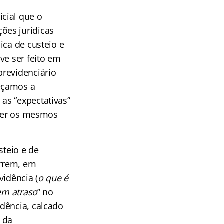
cial que o
ões jurídicas
ica de custeio e
ve ser feito em
previdenciário
eçamos a
as “expectativas”
 ter os mesmos
steio e de
orrem, em
vidência (
o que é
em atraso
” no
dência, calcado
o da