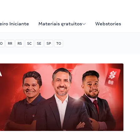
iro Iniciante
Materiais gratuitos
Webstories
O
RR
RS
SC
SE
SP
TO